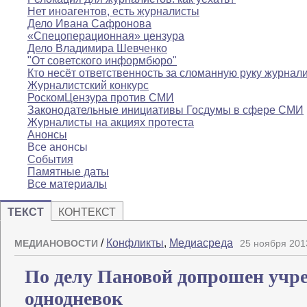
Нет иноагентов, есть журналисты
Дело Ивана Сафронова
«Спецоперационная» цензура
Дело Владимира Шевченко
"От советского информбюро"
Кто несёт ответственность за сломанную руку журнал
Журналистский конкурс
РоскомЦензура против СМИ
Законодательные инициативы Госдумы в сфере СМИ
Журналисты на акциях протеста
Анонсы
Все анонсы
События
Памятные даты
Все материалы
ТЕКСТ
КОНТЕКСТ
/
Конфликты
,
Медиасреда
МЕДИАНОВОСТИ
25 ноября 201
По делу Пановой допрошен учр
однодневок