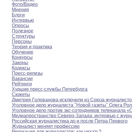
Фото/Видео
Мнения
Блоги
Интервью
Опросы
Полезное
Структуры
Персоны
Теория и практика
Обучение
Конкурсы
Законы
Кодексы
Пресс-релизы
Вакансии
Рейтинги
Худшие пресс-службы Петербурга
Сюжеты
Дмитрия Голованова исключили из Союза журналисто
Уголовное дело журналиста "Новой газеты" Олега Ро
Уголовное дело против экс-сотрудников телеканала «
Медиапространство Северо-Запада: интервью с журн
Российская журналистика до и после Петра Первого
Журналист меняет профессию
Релокация для журналистов: как уехать?