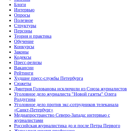
Блоги
Интервью
Опросы
Полезное
Структуры
Персоны
Теория и практика
Обучение
Конкурсы
Законы
Кодексы
Пресс-релизы
Вакансии
Рейтинги
Худшие пресс-службы Петербурга
Сюжеты
Дмитрия Голованова исключили из Союза журналистов
Уголовное дело журналиста "Новой газеты" Олега
Ролдугина
Уголовное дело против экс-сотрудников телеканала
«Санкт-Петербург»
Медиапространство Северо-Запада: интервью с
журналистами
Российская журналистика до и после Петра Первого
Журналист меняет профессию