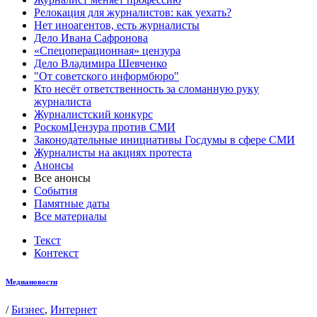
Релокация для журналистов: как уехать?
Нет иноагентов, есть журналисты
Дело Ивана Сафронова
«Спецоперационная» цензура
Дело Владимира Шевченко
"От советского информбюро"
Кто несёт ответственность за сломанную руку
журналиста
Журналистский конкурс
РоскомЦензура против СМИ
Законодательные инициативы Госдумы в сфере СМИ
Журналисты на акциях протеста
Анонсы
Все анонсы
События
Памятные даты
Все материалы
Текст
Контекст
Медиановости
/
Бизнес
,
Интернет