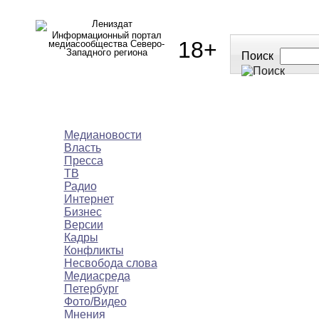
Информационный портал
18+
медиасообщества Северо-
Западного региона
Поиск
МЕДИАНОВОСТИ
МНЕНИЯ
ПОЛЕЗН
Медиановости
Власть
Пресса
ТВ
Радио
Интернет
Бизнес
Версии
Кадры
Конфликты
Несвобода слова
Медиасреда
Петербург
Фото/Видео
Мнения