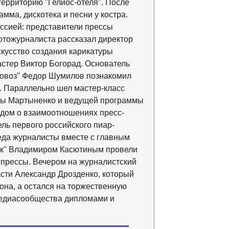
территорию "Гелиос-отеля". После
мма, дискотека и песни у костра.
ссией: представители прессы
фотожурналиста рассказал директор
скусство создания карикатуры
стер Виктор Богорад. Основатель
ровоз" Федор Шумилов познакомил
. Параллельно шел мастер-класс
ны Мартыненко и ведущей программы
адом о взаимоотношениях пресс-
ль первого российского пиар-
еда журналисты вместе с главным
ок" Владимиром Касютиным провели
прессы. Вечером на журналистский
сти Александр Дрозденко, который
она, а остался на торжественную
медиасообщества дипломами и