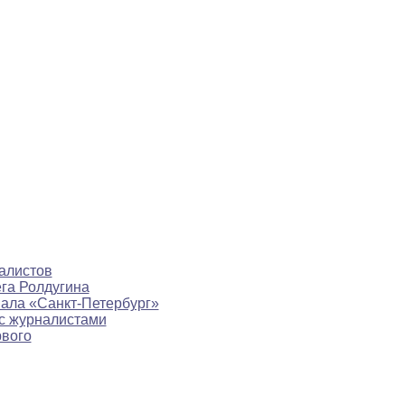
алистов
ега Ролдугина
нала «Санкт-Петербург»
с журналистами
рвого