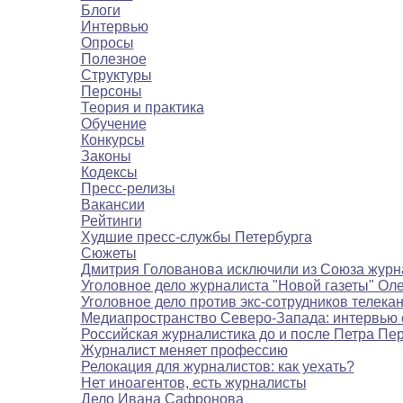
Блоги
Интервью
Опросы
Полезное
Структуры
Персоны
Теория и практика
Обучение
Конкурсы
Законы
Кодексы
Пресс-релизы
Вакансии
Рейтинги
Худшие пресс-службы Петербурга
Сюжеты
Дмитрия Голованова исключили из Союза журн
Уголовное дело журналиста "Новой газеты" Ол
Уголовное дело против экс-сотрудников телека
Медиапространство Северо-Запада: интервью 
Российская журналистика до и после Петра Пе
Журналист меняет профессию
Релокация для журналистов: как уехать?
Нет иноагентов, есть журналисты
Дело Ивана Сафронова