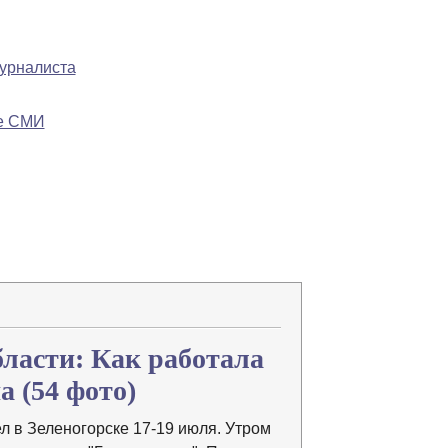
журналиста
ре СМИ
В закладки
ласти: Как работала
на
(54 фото)
 в Зеленогорске 17-19 июля. Утром