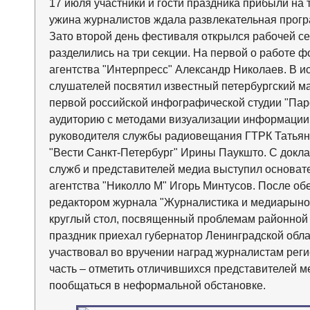
17 июля участники и гости праздника прибыли на 
ужина журналистов ждала развлекательная програ
Зато второй день фестиваля открылся рабочей се
разделились на три секции. На первой о работе 
агентства "Интерпресс" Александр Николаев. В и
слушателей посвятил известный петербургский ма
первой российской инфографической студии "Па
аудиторию с методами визуализации информации
руководителя службы радиовещания ГТРК Татья
"Вести Санкт-Петербург" Ирины Паукшто. С докл
служб и представителей медиа выступил основате
агентства "Николло М" Игорь Минтусов. После об
редактором журнала "Журналистика и медиарын
круглый стол, посвященный проблемам районной 
праздник приехал губернатор Ленинградской обла
участвовал во вручении наград журналистам реги
часть – отметить отличившихся представителей 
пообщаться в неформальной обстановке.