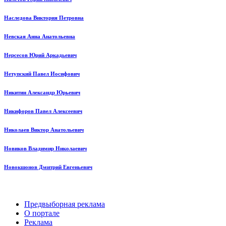
Наследова Виктория Петровна
Невская Анна Анатольевна
Нерсесов Юрий Аркадьевич
Нетупский Павел Иосифович
Никитин Александр Юрьевич
Никифоров Павел Алексеевич
Николаев Виктор Анатольевич
Новиков Владимир Николаевич
Новокшонов Дмитрий Евгеньевич
Предвыборная реклама
О портале
Реклама