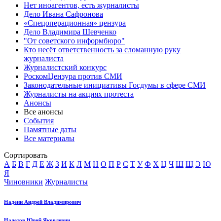
Нет иноагентов, есть журналисты
Дело Ивана Сафронова
«Спецоперационная» цензура
Дело Владимира Шевченко
"От советского информбюро"
Кто несёт ответственность за сломанную руку
журналиста
Журналистский конкурс
РоскомЦензура против СМИ
Законодательные инициативы Госдумы в сфере СМИ
Журналисты на акциях протеста
Анонсы
Все анонсы
События
Памятные даты
Все материалы
Сортировать
А
Б
В
Г
Д
Е
Ж
З
И
К
Л
М
Н
О
П
Р
С
Т
У
Ф
Х
Ц
Ч
Ш
Щ
Э
Ю
Я
Чиновники
Журналисты
Надеин Андрей Владимирович
Налетов Юрий Яковлевич