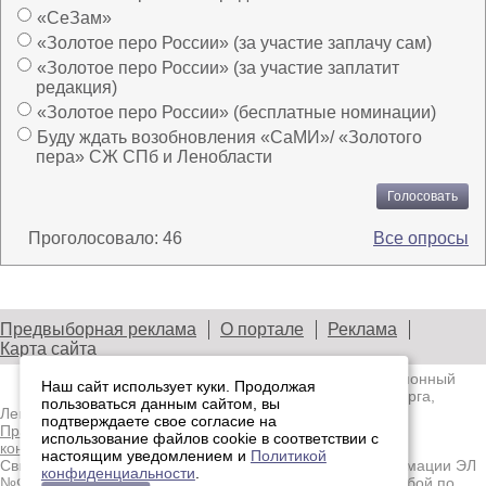
«СеЗам»
«Золотое перо России» (за участие заплачу сам)
«Золотое перо России» (за участие заплатит
редакция)
«Золотое перо России» (бесплатные номинации)
Буду ждать возобновления «СаМИ»/ «Золотого
пера» СЖ СПб и Ленобласти
Проголосовало:
46
Все опросы
Предвыборная реклама
О портале
Реклама
Карта сайта
© 2003—2026
Лениздат.Ру
— информационный
Наш сайт использует куки. Продолжая
портал медиасообщества Санкт-Петербурга,
пользоваться данным сайтом, вы
Ленобласти и Северо-Западного региона.
подтверждаете свое согласие на
Правила использования содержания сайта.
Политика
использование файлов cookie в соответствии с
конфиденциальности.
настоящим уведомлением и
Политикой
Свидетельство о регистрации средства массовой информации ЭЛ
конфиденциальности
.
№ФС77-91046, выданное 10.03.2026 Федеральной службой по