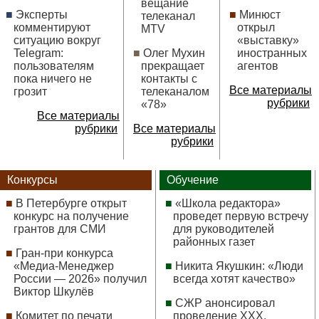
вещание
Эксперты
Минюст
телеканал
комментируют
открыл
MTV
ситуацию вокруг
«выставку»
Telegram:
Олег Мухин
иностранных
пользователям
прекращает
агентов
пока ничего не
контакты с
Все материалы
грозит
телеканалом
рубрики
«78»
Все материалы
рубрики
Все материалы
рубрики
Конкурсы
Обучение
В Петербурге открыт
«Школа редактора»
конкурс на получение
проведет первую встречу
грантов для СМИ
для руководителей
районных газет
Гран-при конкурса
«Медиа-Менеджер
Никита Якушкин: «Люди
России — 2026» получил
всегда хотят качество»
Виктор Шкулёв
СЖР анонсировал
Комитет по печати
проведение ХХХ,