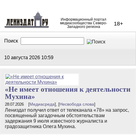
Информационный портал
18+
медиасообщества Северо-
Западного региона
Поиск
В Контакте
Telegram
10 августа 2026
10:59
«Не имеет отношения к деятельности
Мухина»
28.07.2026
[
Медиасреда
], [
Несвобода слова
]
Лениздат получил ответ от телеканала «78» на запрос,
посвященный загадочным обстоятельствам
задержания 9 июля известного журналиста и
градозащитника Олега Мухина.