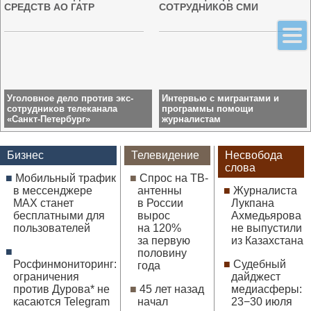
СРЕДСТВ АО ГАТР
СОТРУДНИКОВ СМИ
Уголовное дело против экс-
Интервью с мигрантами и
сотрудников телеканала
программы помощи
«Санкт-Петербург»
журналистам
Бизнес
Телевидение
Несвобода
слова
Мобильный трафик
Спрос на ТВ-
в мессенджере
антенны
Журналиста
МАХ станет
в России
Лукпана
бесплатными для
вырос
Ахмедьярова
пользователей
на 120%
не выпустили
за первую
из Казахстана
половину
Росфинмониторинг:
Судебный
года
ограничения
дайджест
против Дурова* не
45 лет назад
медиасферы:
касаются Telegram
начал
23−30 июля