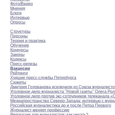
Фото/Видео
Мнения
Блоги
Интервью
Опросы
Полезное
Структуры
Персоны
Теория и практика
Обучение
Конкурсы
Законы
Кодексы
Пресс-релизы
Вакансии
Рейтинги
Худшие пресс-службы Петербурга
Сюжеты
Дмитрия Голованова исключили из Союза журналисто
Уголовное дело журналиста "Новой газеты" Олега Ро
Уголовное дело против экс-сотрудников телеканала «
Медиапространство Северо-Запада: интервью с журн
Российская журналистика до и после Петра Первого
Журналист меняет профессию
Релокация для журналистов: как уехать?