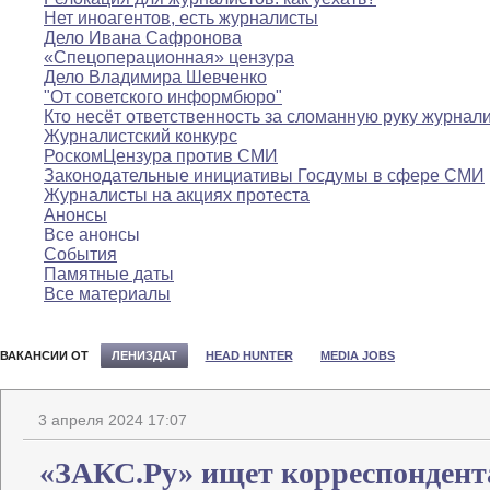
Нет иноагентов, есть журналисты
Дело Ивана Сафронова
«Спецоперационная» цензура
Дело Владимира Шевченко
"От советского информбюро"
Кто несёт ответственность за сломанную руку журнал
Журналистский конкурс
РоскомЦензура против СМИ
Законодательные инициативы Госдумы в сфере СМИ
Журналисты на акциях протеста
Анонсы
Все анонсы
События
Памятные даты
Все материалы
ВАКАНСИИ ОТ
ЛЕНИЗДАТ
HEAD HUNTER
MEDIA JOBS
3 апреля 2024 17:07
«ЗАКС.Ру» ищет корреспондент