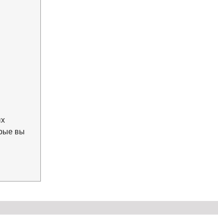
ых
орые вы