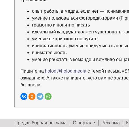
опыт работы в медиа, если нет — понимание
умение пользоваться фоторедакторами (Fig
грамотно и понятно писать
идеальный кандидат должен чувствовать, ка
умение не кринжово пошутить!
инициативность, умение придумывать новы
внимательность
умение работать в команде и вежливо общат
Пишите на
holod@holod.media
с темой письма «SM
ожиданиях. А также напишите, чего вам не хвата
бы ввели.
Предвыборная реклама
О портале
Реклама
К