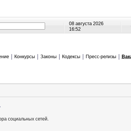
08 августа 2026
16:52
ОЕ
РЕЙТИНГИ
СЮЖЕТЫ
АНОНСЫ
В
ение
Конкурсы
Законы
Кодексы
Пресс-релизы
Вак
»
ора социальных сетей.