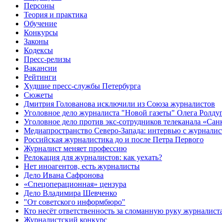
Персоны
Теория и практика
Обучение
Конкурсы
Законы
Кодексы
Пресс-релизы
Вакансии
Рейтинги
Худшие пресс-службы Петербурга
Сюжеты
Дмитрия Голованова исключили из Союза журналистов
Уголовное дело журналиста "Новой газеты" Олега Ролду
Уголовное дело против экс-сотрудников телеканала «Сан
Медиапространство Северо-Запада: интервью с журнали
Российская журналистика до и после Петра Первого
Журналист меняет профессию
Релокация для журналистов: как уехать?
Нет иноагентов, есть журналисты
Дело Ивана Сафронова
«Спецоперационная» цензура
Дело Владимира Шевченко
"От советского информбюро"
Кто несёт ответственность за сломанную руку журналист
Журналистский конкурс