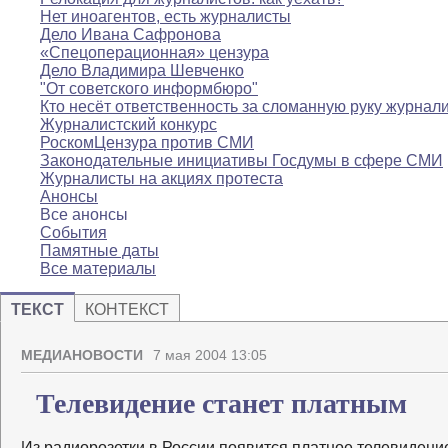
Нет иноагентов, есть журналисты
Дело Ивана Сафронова
«Спецоперационная» цензура
Дело Владимира Шевченко
"От советского информбюро"
Кто несёт ответственность за сломанную руку журнал
Журналистский конкурс
РоскомЦензура против СМИ
Законодательные инициативы Госдумы в сфере СМИ
Журналисты на акциях протеста
Анонсы
Все анонсы
События
Памятные даты
Все материалы
ТЕКСТ
КОНТЕКСТ
МЕДИАНОВОСТИ
7 мая 2004 13:05
Телевидение станет платным
Из радиорозетки в России появится платное телевидение