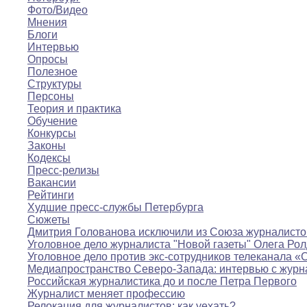
Фото/Видео
Мнения
Блоги
Интервью
Опросы
Полезное
Структуры
Персоны
Теория и практика
Обучение
Конкурсы
Законы
Кодексы
Пресс-релизы
Вакансии
Рейтинги
Худшие пресс-службы Петербурга
Сюжеты
Дмитрия Голованова исключили из Союза журналисто
Уголовное дело журналиста "Новой газеты" Олега Ро
Уголовное дело против экс-сотрудников телеканала «
Медиапространство Северо-Запада: интервью с журн
Российская журналистика до и после Петра Первого
Журналист меняет профессию
Релокация для журналистов: как уехать?