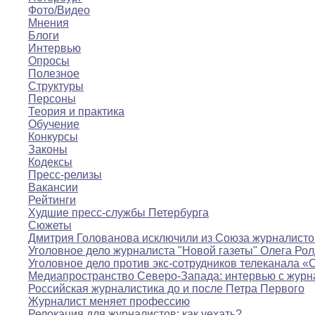
Фото/Видео
Мнения
Блоги
Интервью
Опросы
Полезное
Структуры
Персоны
Теория и практика
Обучение
Конкурсы
Законы
Кодексы
Пресс-релизы
Вакансии
Рейтинги
Худшие пресс-службы Петербурга
Сюжеты
Дмитрия Голованова исключили из Союза журналисто
Уголовное дело журналиста "Новой газеты" Олега Ро
Уголовное дело против экс-сотрудников телеканала «
Медиапространство Северо-Запада: интервью с журн
Российская журналистика до и после Петра Первого
Журналист меняет профессию
Релокация для журналистов: как уехать?