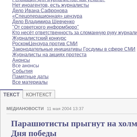
Нет иноагентов, есть журналисты
Дело Ивана Сафронова
«Спецоперационная» цензура
Дело Владимира Шевченко
"От советского информбюро"
Кто несёт ответственность за сломанную руку журнал
Журналистский конкурс
РоскомЦензура против СМИ
Законодательные инициативы Госдумы в сфере СМИ
Журналисты на акциях протеста
Анонсы
Все анонсы
События
Памятные даты
Все материалы
ТЕКСТ
КОНТЕКСТ
МЕДИАНОВОСТИ
11 мая 2004 13:37
Парашютисты прыгнут на холм 
Дня победы