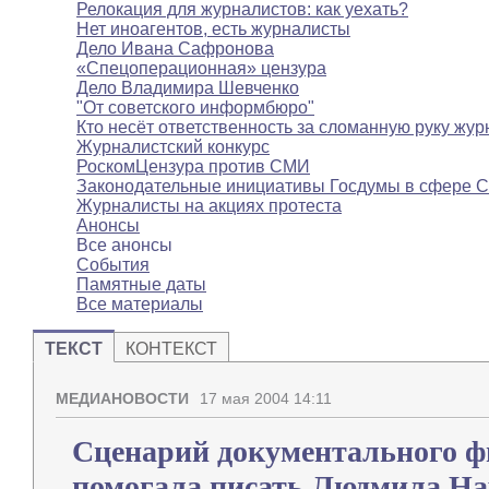
Релокация для журналистов: как уехать?
Нет иноагентов, есть журналисты
Дело Ивана Сафронова
«Спецоперационная» цензура
Дело Владимира Шевченко
"От советского информбюро"
Кто несёт ответственность за сломанную руку жур
Журналистский конкурс
РоскомЦензура против СМИ
Законодательные инициативы Госдумы в сфере 
Журналисты на акциях протеста
Анонсы
Все анонсы
События
Памятные даты
Все материалы
ТЕКСТ
КОНТЕКСТ
МЕДИАНОВОСТИ
17 мая 2004 14:11
Сценарий документального ф
помогала писать Людмила На