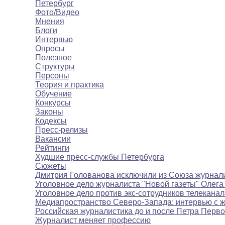
Петербург
Фото/Видео
Мнения
Блоги
Интервью
Опросы
Полезное
Структуры
Персоны
Теория и практика
Обучение
Конкурсы
Законы
Кодексы
Пресс-релизы
Вакансии
Рейтинги
Худшие пресс-службы Петербурга
Сюжеты
Дмитрия Голованова исключили из Союза журнал
Уголовное дело журналиста "Новой газеты" Олега
Уголовное дело против экс-сотрудников телекана
Медиапространство Северо-Запада: интервью с 
Российская журналистика до и после Петра Перво
Журналист меняет профессию