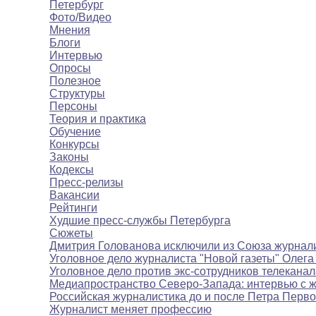
Петербург
Фото/Видео
Мнения
Блоги
Интервью
Опросы
Полезное
Структуры
Персоны
Теория и практика
Обучение
Конкурсы
Законы
Кодексы
Пресс-релизы
Вакансии
Рейтинги
Худшие пресс-службы Петербурга
Сюжеты
Дмитрия Голованова исключили из Союза журнал
Уголовное дело журналиста "Новой газеты" Олега
Уголовное дело против экс-сотрудников телекана
Медиапространство Северо-Запада: интервью с 
Российская журналистика до и после Петра Перво
Журналист меняет профессию