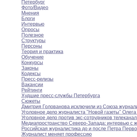
Петербург
Фото/Видео
Мнения
Блоги
Интервью
Опросы
Полезное
Структуры
Персоны
Теория и практика
Обучение
Конкурсы
Законы
Кодексы
Пресс-релизы
Вакансии
Рейтинги
Худшие пресс-службы Петербурга
Сюжеты
Дмитрия Голованова исключили из Союза журнал
Уголовное дело журналиста "Новой газеты" Олега
Уголовное дело против экс-сотрудников телекана
Медиапространство Северо-Запада: интервью с 
Российская журналистика до и после Петра Перво
Журналист меняет профессию