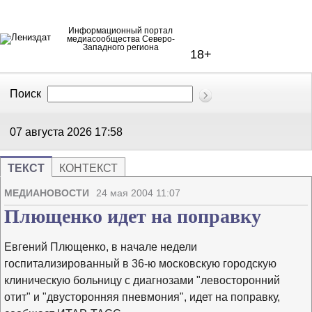
Информационный портал
медиасообщества Северо-
Западного региона
18+
Поиск
В Контакте
Telegram
07 августа 2026
17:58
ТЕКСТ
КОНТЕКСТ
Напечата
Изме
МЕДИАНОВОСТИ
24 мая 2004 11:07
Плющенко идет на поправку
Евгений Плющенко, в начале недели
госпитализированный в 36-ю московскую городскую
клиническую больницу с диагнозами "левосторонний
отит" и "двусторонняя пневмония", идет на поправку,