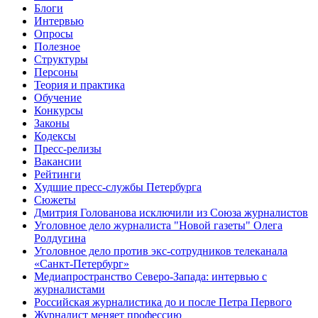
Блоги
Интервью
Опросы
Полезное
Структуры
Персоны
Теория и практика
Обучение
Конкурсы
Законы
Кодексы
Пресс-релизы
Вакансии
Рейтинги
Худшие пресс-службы Петербурга
Сюжеты
Дмитрия Голованова исключили из Союза журналистов
Уголовное дело журналиста "Новой газеты" Олега
Ролдугина
Уголовное дело против экс-сотрудников телеканала
«Санкт-Петербург»
Медиапространство Северо-Запада: интервью с
журналистами
Российская журналистика до и после Петра Первого
Журналист меняет профессию