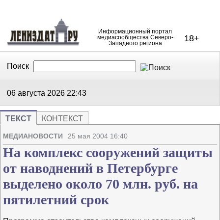
Информационный портал
18+
медиасообщества Северо-
Западного региона
Поиск
В Контакте
Telegram
06 августа 2026
22:43
ТЕКСТ
КОНТЕКСТ
Напечата
Изме
МЕДИАНОВОСТИ
25 мая 2004 16:40
На комплекс сооружений защиты
от наводнений в Петербурге
выделено около 70 млн. руб. на
пятилетний срок