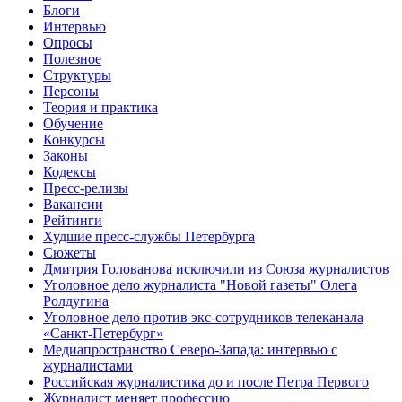
Блоги
Интервью
Опросы
Полезное
Структуры
Персоны
Теория и практика
Обучение
Конкурсы
Законы
Кодексы
Пресс-релизы
Вакансии
Рейтинги
Худшие пресс-службы Петербурга
Сюжеты
Дмитрия Голованова исключили из Союза журналистов
Уголовное дело журналиста "Новой газеты" Олега
Ролдугина
Уголовное дело против экс-сотрудников телеканала
«Санкт-Петербург»
Медиапространство Северо-Запада: интервью с
журналистами
Российская журналистика до и после Петра Первого
Журналист меняет профессию