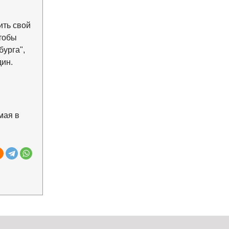
ить свой
тобы
урга",
ин.
мая в