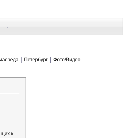
В Контакте
Telegram
СЕ МАТЕРИАЛЫ
иасреда
Петербург
Фото/Видео
Напечатать
Изменить шрифт
В закладки
ащих к