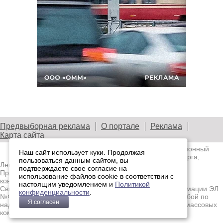
Предвыборная реклама
О портале
Реклама
Карта сайта
© 2003—2026
Лениздат.Ру
— информационный
Наш сайт использует куки. Продолжая
портал медиасообщества Санкт-Петербурга,
пользоваться данным сайтом, вы
Ленобласти и Северо-Западного региона.
подтверждаете свое согласие на
Правила использования содержания сайта.
Политика
использование файлов cookie в соответствии с
конфиденциальности.
настоящим уведомлением и
Политикой
Свидетельство о регистрации средства массовой информации ЭЛ
конфиденциальности
.
№ФС77-91046, выданное 10.03.2026 Федеральной службой по
Я согласен
надзору в сфере связи, информационных технологий и массовых
коммуникаций (Роскомнадзор)