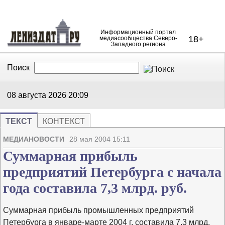
Информационный портал
18+
медиасообщества Северо-
Западного региона
Поиск
В Контакте
Telegram
08 августа 2026
20:09
ТЕКСТ
КОНТЕКСТ
Напечата
Изме
МЕДИАНОВОСТИ
28 мая 2004 15:11
Суммарная прибыль
предприятий Петербурга с начала
года составила 7,3 млрд. руб.
Суммарная прибыль промышленных предприятий
Петербурга в январе-марте 2004 г. составила 7,3 млрд.