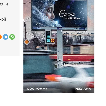
мя" и
ной