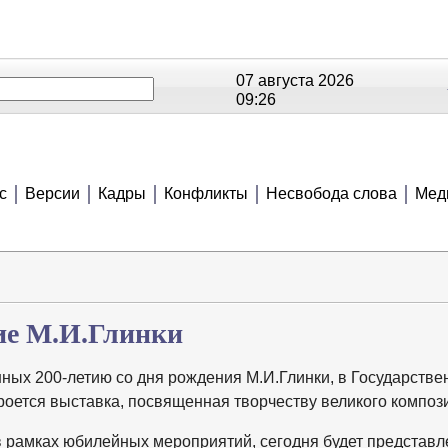
07 августа 2026
09:26
ОЕ
РЕЙТИНГИ
СЮЖЕТЫ
АНОНСЫ
В
с
Версии
Кадры
Конфликты
Несвобода слова
Мед
тие М.И.Глинки
ных 200-летию со дня рождения М.И.Глинки, в Государстве
роется выставка, посвященная творчеству великого композ
 в рамках юбилейных мероприятий, сегодня будет представл