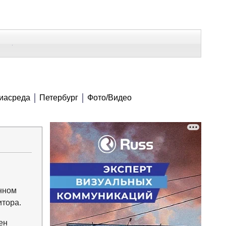
В Контакте
Telegram
СЕ МАТЕРИАЛЫ
иасреда
Петербург
Фото/Видео
Напечатать
Изменить шрифт
В закладки
нном
итора.
ен