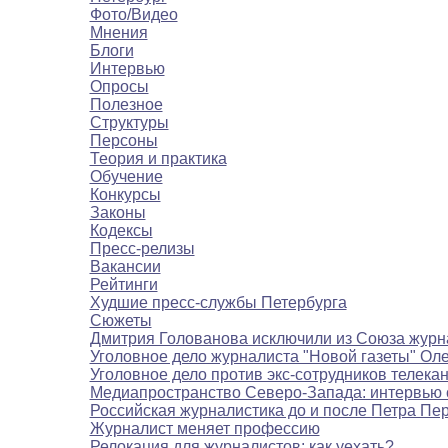
Фото/Видео
Мнения
Блоги
Интервью
Опросы
Полезное
Структуры
Персоны
Теория и практика
Обучение
Конкурсы
Законы
Кодексы
Пресс-релизы
Вакансии
Рейтинги
Худшие пресс-службы Петербурга
Сюжеты
Дмитрия Голованова исключили из Союза журн
Уголовное дело журналиста "Новой газеты" Ол
Уголовное дело против экс-сотрудников телека
Медиапространство Северо-Запада: интервью 
Российская журналистика до и после Петра Пе
Журналист меняет профессию
Релокация для журналистов: как уехать?