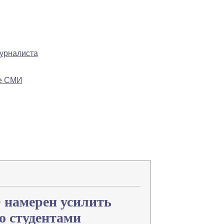
журналиста
ре СМИ
Напечатать
Изменить шрифт
В закладки
 намерен усилить
о студентами