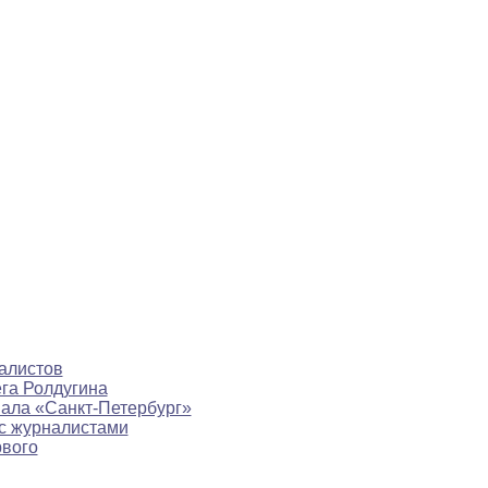
алистов
ега Ролдугина
нала «Санкт-Петербург»
с журналистами
рвого