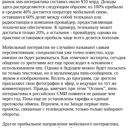
рынок sms-интерактива составил около $10 млрд. Доходы
здесь распределяются следующим образом: из 100% прибыли
в среднем 40% достается оператору мобильной связи,
оставшиеся 60% делят между собой телеканал или
радиостанция и компания-провайдер, предоставляющая
техническое обеспечение. К примеру, телеканалу может
достаться только 20%, а остальное - провайдеру, однако на
практике оставшаяся прибыль чаще всего делится пополам.
Мобильный интерактив не случайно называют самым
перспективным: специалистам уже точно известно, куда
именно он будет развиваться. Как отмечают эксперты, сегодня
общение со зрителями все еще происходит в основном с
использованием sms. Однако в будущем можно будет посылать
не только текстовые, но и мультимедиа mms-сообщения, со
звуком и изображением. Вплоть до программ, где зрители
присылают свои фотографии в эфир, и ведущие их тут же
комментируют. Правда, замечает при этом "Огонек", mms-
интерактивы в российских СМИ появятся не раньше чем
через год. Пока еще не установлены тарифы и единые
протоколы обмена. Впрочем, и на Западе первые mms-
проекты, связанные с телевидением, только-только набирают
обороты.
Другое прибыльное направление мобильного интерактива,