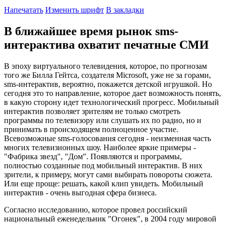
Напечатать
Изменить шрифт
В закладки
В ближайшее время рынок sms-
интерактива охватит печатные СМИ
В эпоху виртуального телевидения, которое, по прогнозам
того же Билла Гейтса, создателя Microsoft, уже не за горами,
sms-интерактив, вероятно, покажется детской игрушкой. Но
сегодня это то направление, которое дает возможность понять,
в какую сторону идет технологический прогресс. Мобильный
интерактив позволяет зрителям не только смотреть
программы по телевизору или слушать их по радио, но и
принимать в происходящем полноценное участие.
Всевозможные sms-голосования сегодня - неизменная часть
многих телевизионных шоу. Наиболее яркие примеры -
"Фабрика звезд", "Дом". Появляются и программы,
полностью созданные под мобильный интерактив. В них
зрители, к примеру, могут сами выбирать повороты сюжета.
Или еще проще: решать, какой клип увидеть. Мобильный
интерактив - очень выгодная сфера бизнеса.
Согласно исследованию, которое провел российский
национальный еженедельник "Огонек", в 2004 году мировой