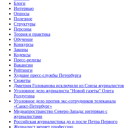
Блоги
Интервью
Опросы
Полезное
Структуры
Персоны
Теория и практика
Обучение
Конкурсы
Законы
Кодексы
Пресс-релизы
Вакансии
Рейтинги
Худшие пресс-службы Петербурга
Сюжеты
Дмитрия Голованова исключили из Союза журналистов
Уголовное дело журналиста "Новой газеты" Олега
Ролдугина
Уголовное дело против экс-сотрудников телеканала
«Санкт-Петербург»
Медиапространство Северо-Запада: интервью с
журналистами
Российская журналистика до и после Петра Первого
Журналист меняет профессию