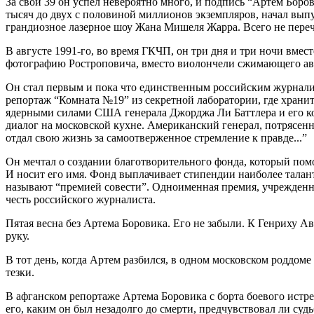
За свои 39 он успел невероятно много, и подпись “Артем Боров
тысяч до двух с половиной миллионов экземпляров, начал вып
грандиозное лазерное шоу Жана Мишеля Жарра. Всего не перечи
В августе 1991-го, во время ГКЧП, он три дня и три ночи вм
фотографию Ростроповича, вместо виолончели сжимающего авто
Он стал первым и пока что единственным российским журнал
репортаж “Комната №19” из секретной лаборатории, где хранит
ядерными силами США генерала Джорджа Ли Баттлера и его кол
диалог на московской кухне. Американский генерал, потрясен
отдал свою жизнь за самоотверженное стремление к правде...”
Он мечтал о создании благотворительного фонда, который пом
И носит его имя. Фонд выплачивает стипендии наиболее тала
называют “премией совести”. Одноименная премия, учрежденн
честь российского журналиста.
Пятая весна без Артема Боровика. Его не забыли. К Генриху 
руку.
В тот день, когда Артем разбился, в одном московском роддоме
тезки.
В афганском репортаже Артема Боровика с борта боевого истре
его, каким он был незадолго до смерти, предчувствовал ли су