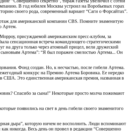
олдинг “Совершенно секретно”, тираж газеты увеличил с сотни
компанию. В год юбилея Москвы устроил на Воробьевых горах
сторию своего рода, современный вариант “Саги о Форсайтах”.
епортаж для американской компании CBS. Помните знаменитую
о Артем.
Морроу, присуждаемой американским пресс-клубом, за
о была сенсационная встреча командующего стратегическими
г на друга только через атомный прицел, вели дружеский
 сыновьям Артема”: “Я был поражен смелостью Артема... Он
ования. Фонд создан. Но, к несчастью, после гибели Артема.
 ежегодный конкурс на Премию Артема Боровика. Ее нередко
в США. Это единственная американская премия, названная в
оровик? Спасибо за сына!” Некоторые просто молча пожимают
которые появились на свет в день гибели своего знаменитого
“черная дыра”, которую ничем не восполнить. Люди вспоминают
 как никогда. Весь день он провел в редакции “Совершенно