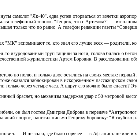
минуты самолет "Як-40", едва успев оторваться от взлетки аэроп
здался телефонный звонок. "Генрих, что с Артемом?" — взволнов
слышал только что по радио. А телефон редакции газеты “Соверш
цах "МК" вспоминают те, кто знал его лучше всех — родители, ко
й-то изуродованный труп тащили за ноги, голова билась о бетон
течественной журналистики Артем Боровик. В расследовании обс
етало по полю, и только двое остались на своих местах: первый
тоже оказался заблокирован в искореженном пассажирском салон
и только через четыре часа. А вдруг его можно было спасти? Эт
сивный браслет, но механизм выдержал удар с 50-метровой высот
й гибели, он был гостем Дмитрия Диброва в передаче “Антрополо
лавший вопрос, написал письмо Генриху Боровику: “Я глубоко ра
нович. — И не знаю, где было горячее — в Афганистане или в х