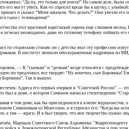
успокаивал: “Да ну, это только для понта!” На самом деле, был
что его могут убить. Как-то спросил вроде бы в шутку, с улыбко
он пришел и сказал: “Меня заказали. Что делать?” Они увезли ег
его сына с телевидения!”
отчества этот красивый кареглазый парень еще слишком молод. 
я и исчезал неожиданно, даже по сотовому телефону поймать его
ел по отцовским стопам: он с детства знал эту профессию изну
думывая. В институт звонили обескураженные кадровики из МИД
ровик. — К “сынкам” и “дочкам” везде относятся с предубежден
 идею ни предложил, все твердят: “Ну конечно, сын Боровика! Е
а Боровика”. Так и вышло.
естечек. Адреса его первых очерков в “Советской России” — это
что был в доме, о котором Симонов написал стихотворение “Стар
вав в том доме, как бы присоединился к клятве журналистов, 
антином Симоновым из Монголии, и я спросил его: “Когда вы ис
ои, а там — враги. И я был уверен, что мое творчество нужно л
таба, Маршала Советского Союза Ахромеева: "Корреспонденту то
их войск в Демократической Республике Афганистан и при этом 