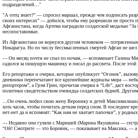
подразделений…"
"А отец знает?" — спросил маршал, прежде чем подписать раз
своих интересах” — добился, чтобы ему разрешили не просто по
Афганистана, когда Артема наградили солдатской медалью “За б
несопоставимые.
Из Афганистана он вернулся другим человеком — потрясенным 
Никарагуа. Но по числу бессмысленных смертей Афган не шел 
— Он месяц почти не спал по ночам, — вспоминает Галина Мих
садился за пишущую машинку и писал до рассвета. После этой 
Его репортажи и очерки, которые опубликует “Огонек”, вызову
дневники перепечатают все крупнейшие журналы мира — небыв
репортером”, а Грэм Грин, прочитав очерки в “Life”, даст вос
политики свидетельством очевидца солдатских будней. Другими
…Он очень любил свою жену Веронику и детей Максимилиана и
хоть часок, чтобы почитать деткам перед сном. В последнее в
нет-нет да и вспомнят: “Как нам не хватает папочки”, у родных
— Недавно они гуляли с Маришей (Марина Якушкина — сестра 
“Ой! Смотрите — это Боровик, — показывает на Максика, — а 