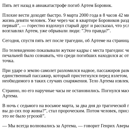
Пять лет назад в авиакатастрофе погиб Артем Боровик.
Плохие вести доходят быстро. 9 марта 2000 года в 8 часов 42 
жизнь девяти человек. Уже через час в квартире Боровиков ра
первый", — горестно вздохнул старый друг и рассказал, что у
возглавлял Артем, уже обрывали люди: "Это правда?".
Сегодня, спустя пять лет после трагедии, об Артеме на страни
По телевидению показывали жуткие кадры с места трагедии: че
печальней было сознавать, что среди погибших находился ас о
точка.
При ударе о землю самолет разломился надвое, пассажиров разм
единственный пассажир, который пристегнулся перед взлетом, 
необходимого в таких случаях снаряжения. Тело Артема извлекл
Странно, но его наручные часы не остановились. Погнулся мас
Артема.
В ночь с седьмого на восьмое марта, за два дня до трагическо
вы до сих пор живы?”, стал пророческим. Потом человек, прис
это не было угрозой”.
— Мы всегда волновались за Артема, — говорит Генрих Аверья