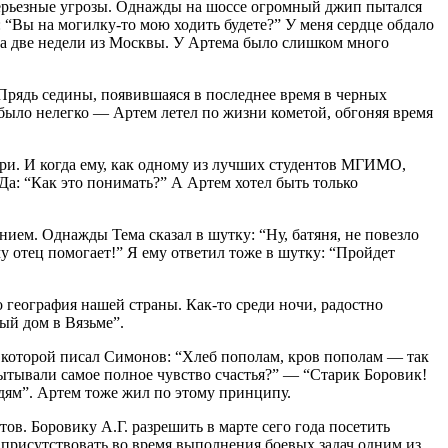
и серьезные угрозы. Однажды на шоссе огромный джип пытался
й: “Вы на могилку-то мою ходить будете?” У меня сердце обдало
о на две недели из Москвы. У Артема было слишком много
Прядь седины, появившаяся в последнее время в черных
 было нелегко — Артем летел по жизни кометой, обгоняя время
три. И когда ему, как одному из лучших студентов МГИМО,
а: “Как это понимать?” А Артем хотел быть только
ием. Однажды Тема сказал в шутку: “Ну, батяня, не повезло
му отец помогает!” Я ему ответил тоже в шутку: “Пройдет
 география нашей страны. Как-то среди ночи, радостно
ый дом в Вязьме”.
о которой писал Симонов: “Хлеб пополам, кров пополам — так
пытывали самое полное чувство счастья?” — “Старик Боровик!
юдям”. Артем тоже жил по этому принципу.
в. Боровику А.Г. разрешить в марте сего года посетить
присутствовать во время выполнения боевых задач одним из