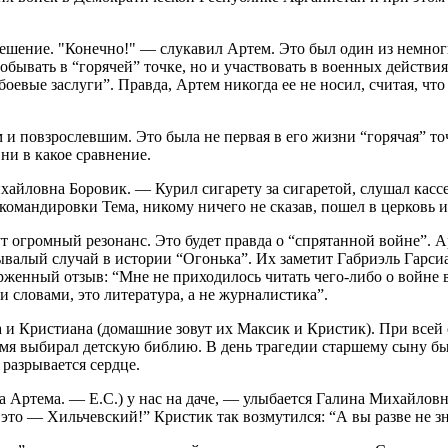
решение. "Конечно!" — слукавил Артем. Это был один из немно
бывать в “горячей” точке, но и участвовать в военных действия
оевые заслуги”. Правда, Артем никогда ее не носил, считая, чт
и повзрослевшим. Это была не первая в его жизни “горячая” то
ни в какое сравнение.
айловна Боровик. — Курил сигарету за сигаретой, слушал кассе
командировки Тема, никому ничего не сказав, пошел в церковь 
т огромный резонанс. Это будет правда о “спрятанной войне”. 
алый случай в истории “Огонька”. Их заметит Габриэль Гарсиа
торженный отзыв: “Мне не приходилось читать чего-либо о войне
 словами, это литература, а не журналистика”.
 Кристиана (домашние зовут их Максик и Кристик). При всей 
ремя выбирал детскую библию. В день трагедии старшему сыну бы
 разрывается сердце.
Артема. — Е.С.) у нас на даче, — улыбается Галина Михайловн
это — Хильчевский!” Кристик так возмутился: “А вы разве не з