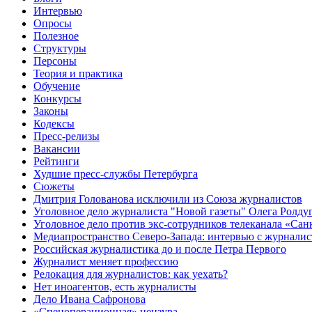
Интервью
Опросы
Полезное
Структуры
Персоны
Теория и практика
Обучение
Конкурсы
Законы
Кодексы
Пресс-релизы
Вакансии
Рейтинги
Худшие пресс-службы Петербурга
Сюжеты
Дмитрия Голованова исключили из Союза журналистов
Уголовное дело журналиста "Новой газеты" Олега Ролду
Уголовное дело против экс-сотрудников телеканала «Сан
Медиапространство Северо-Запада: интервью с журнали
Российская журналистика до и после Петра Первого
Журналист меняет профессию
Релокация для журналистов: как уехать?
Нет иноагентов, есть журналисты
Дело Ивана Сафронова
«Спецоперационная» цензура