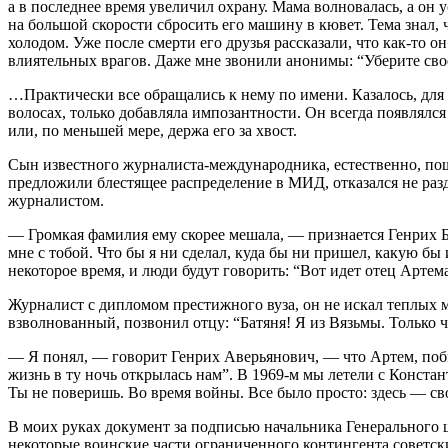
а в последнее время увеличил охрану. Мама волновалась, а он 
на большой скорости сбросить его машину в кювет. Тема знал, 
холодом. Уже после смерти его друзья рассказали, что как-то 
влиятельных врагов. Даже мне звонили анонимы: “Уберите сво
…Практически все обращались к нему по имени. Казалось, для 
волосах, только добавляла импозантности. Он всегда появлялс
или, по меньшей мере, держа его за хвост.
Сын известного журналиста-международника, естественно, пош
предложили блестящее распределение в МИД, отказался не раз
журналистом.
— Громкая фамилия ему скорее мешала, — признается Генрих Бо
мне с тобой. Что бы я ни сделал, куда бы ни пришел, какую бы
некоторое время, и люди будут говорить: “Вот идет отец Артем
Журналист с дипломом престижного вуза, он не искал теплых м
взволнованный, позвонил отцу: “Батяня! Я из Вязьмы. Только 
— Я понял, — говорит Генрих Аверьянович, — что Артем, побы
жизнь в ту ночь открылась нам”. В 1969-м мы летели с Конст
Ты не поверишь. Во время войны. Все было просто: здесь — св
В моих руках документ за подписью начальника Генерального ш
некоторые воинские части ограниченного контингента советск