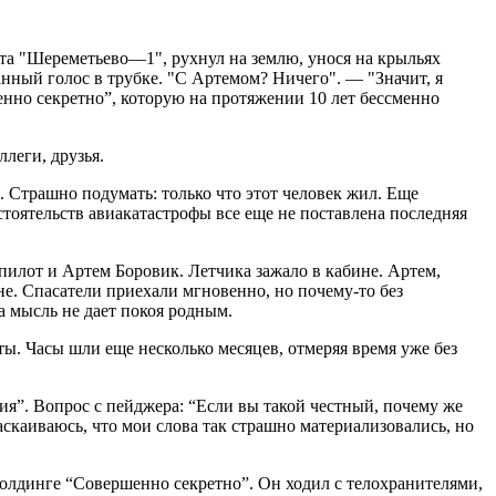
орта "Шереметьево—1", рухнул на землю, унося на крыльях
анный голос в трубке. "С Артемом? Ничего". — "Значит, я
енно секретно”, которую на протяжении 10 лет бессменно
ллеги, друзья.
. Страшно подумать: только что этот человек жил. Еще
тоятельств авиакатастрофы все еще не поставлена последняя
 пилот и Артем Боровик. Летчика зажало в кабине. Артем,
е. Спасатели приехали мгновенно, но почему-то без
а мысль не дает покоя родным.
ы. Часы шли еще несколько месяцев, отмеряя время уже без
гия”. Вопрос с пейджера: “Если вы такой честный, почему же
скаиваюсь, что мои слова так страшно материализовались, но
олдинге “Совершенно секретно”. Он ходил с телохранителями,