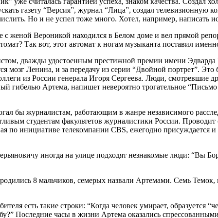
ик” уже считалась гарантией успеха, знаком качества. Создал х
ускать газету “Версия”, журнал “Лица”, создал телевизионную 
слить. Но и не успел тоже много. Хотел, например, написать и
есте с женой Вероникой находился в Белом доме и вел прямой р
мат? Так вот, этот автомат к ногам музыканта поставил именн
истом, дважды удостоенным престижной премии имени Эдварда 
ся мозг Ленина, и за передачу из серии “Двойной портрет”. Эт
леги из России генерала Игоря Сергеева. Люди, смотревшие дру
ный гибелью Артема, напишет невероятно трогательное “Письмо
огал бы журналистам, работающим в жанре независимого расслед
нтливым студентам факультетов журналистики России. Проводит
ая по инициативе телекомпании CBS, ежегодно присуждается и 
Аверьяновичу иногда на улице подходят незнакомые люди: “Вы Б
 родились 8 мальчиков, семерых назвали Артемами. Семь Темок, 
бителя есть такие строки: “Когда человек умирает, образуется 
дьбу?” Последние часы в жизни Артема оказались спрессованными