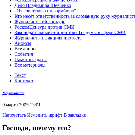
Дело Владимира Шевченко
"От советского информбюро"
Кто несёт ответственность за сломанную руку журналист
Журналистский конкурс
РоскомЦензура против СМИ
Законодательные инициативы Госдумы в сфере СМИ
Журналисты на акциях протеста
Анонсы
Все анонсы
События
Памятные даты
Все материалы
Текст
Контекст
Медиановости
9 марта 2005 13:01
Напечатать
Изменить шрифт
В закладки
Господи, почему его?