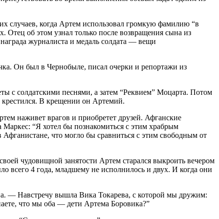
гих случаев, когда Артем использовал громкую фамилию “в
х. Отец об этом узнал только после возвращения сына из
о награда журналиста и медаль солдата — вещи
чка. Он был в Чернобыле, писал очерки и репортажи из
ты с солдатскими песнями, а затем “Реквием” Моцарта. Потом
и крестился. В крещении он Артемий.
Артем наживет врагов и приобретет друзей. Афганские
 Маркес: “Я хотел бы познакомиться с этим храбрым
 в Афганистане, что могло бы сравниться с этим свободным от
своей чудовищной занятости Артем старался выкроить вечером
ло всего 4 года, младшему не исполнилось и двух. И когда они
а. — Навстречу вышла Вика Токарева, с которой мы дружим:
наете, что мы оба — дети Артема Боровика?”