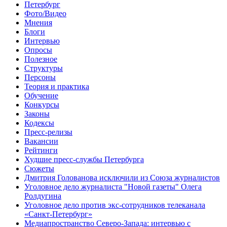
Петербург
Фото/Видео
Мнения
Блоги
Интервью
Опросы
Полезное
Структуры
Персоны
Теория и практика
Обучение
Конкурсы
Законы
Кодексы
Пресс-релизы
Вакансии
Рейтинги
Худшие пресс-службы Петербурга
Сюжеты
Дмитрия Голованова исключили из Союза журналистов
Уголовное дело журналиста "Новой газеты" Олега
Ролдугина
Уголовное дело против экс-сотрудников телеканала
«Санкт-Петербург»
Медиапространство Северо-Запада: интервью с