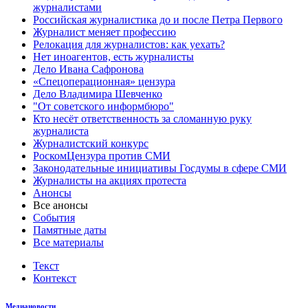
журналистами
Российская журналистика до и после Петра Первого
Журналист меняет профессию
Релокация для журналистов: как уехать?
Нет иноагентов, есть журналисты
Дело Ивана Сафронова
«Спецоперационная» цензура
Дело Владимира Шевченко
"От советского информбюро"
Кто несёт ответственность за сломанную руку
журналиста
Журналистский конкурс
РоскомЦензура против СМИ
Законодательные инициативы Госдумы в сфере СМИ
Журналисты на акциях протеста
Анонсы
Все анонсы
События
Памятные даты
Все материалы
Текст
Контекст
Медиановости