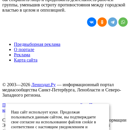
группы, уменьшив остроту противостояния между городской
властью в целом и оппозицией.
Предвыборная реклама
О портале
Реклама
Карта сайта
© 2003—2026
Лениздат.Ру
— информационный портал
медиасообщества Санкт-Петербурга, Ленобласти и Северо-
Западного региона.
Правила использования содержания сайта.
Политика
конфиденциальности.
Наш сайт использует куки. Продолжая
пользоваться данным сайтом, вы подтверждаете
Свидетельство о регистрации средства массовой информации
свое согласие на использование файлов cookie в
ЭЛ №ФС77-91046, выданное 10.03.2026 Федеральной
соответствии с настоящим уведомлением и