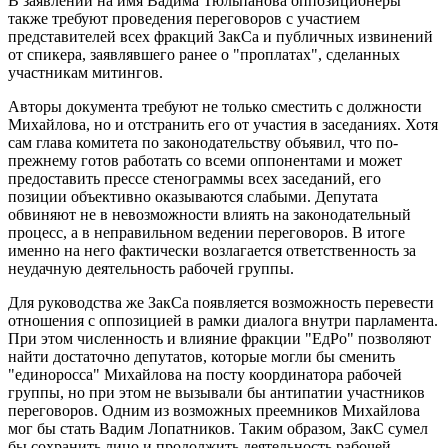
В заявлении на имя Вадима Тюльпанова оппозиционеры
также требуют проведения переговоров с участием
представителей всех фракций ЗакСа и публичных извинений
от спикера, заявлявшего ранее о "проплатах", сделанных
участникам митингов.
Авторы документа требуют не только сместить с должности
Михайлова, но и отстранить его от участия в заседаниях. Хотя
сам глава комитета по законодательству объявил, что по-
прежнему готов работать со всеми оппонентами и может
предоставить прессе стенограммы всех заседаний, его
позиции объективно оказываются слабыми. Депутата
обвиняют не в невозможности влиять на законодательный
процесс, а в неправильном ведении переговоров. В итоге
именно на него фактически возлагается ответственность за
неудачную деятельность рабочей группы.
Для руководства же ЗакСа появляется возможность перевести
отношения с оппозицией в рамки диалога внутри парламента.
При этом численность и влияние фракции "ЕдРо" позволяют
найти достаточно депутатов, которые могли бы сменить
"единоросса" Михайлова на посту координатора рабочей
группы, но при этом не вызывали бы антипатии участников
переговоров. Одним из возможных преемников Михайлова
мог бы стать Вадим Лопатников. Таким образом, ЗакС сумел
бы сохранить лицо и продолжить деятельность рабочей