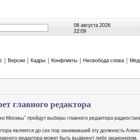
06 августа 2026
22:09
ОЕ
РЕЙТИНГИ
СЮЖЕТЫ
АНОНСЫ
В
с
Версии
Кадры
Конфликты
Несвобода слова
Мед
ет главного редактора
хо Москвы" пройдут выборы главного редактора радиостан
тора является до сих пор занимавший эту должность Алек
главного редактора может быть выдвинут либо акционером,