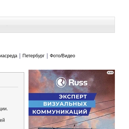
В Контакте
Telegram
СЕ МАТЕРИАЛЫ
иасреда
Петербург
Фото/Видео
Напечатать
Изменить шрифт
В закладки
ции.
сей