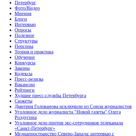
Петербург
Фото/Видео
Мнения
Блоги
Интервью
Опросы
Полезное
Структуры
Персоны
Теория и практика
Обучение
Конкурсы
Законы
Кодексы
Пресс-релизы
Вакансии
Рейтинги
Худшие пресс-службы Петербурга
Сюжеты
Дмитрия Голованова исключили из Союза журналистов
Уголовное дело журналиста "Новой газеты" Олега
Ролдугина
Уголовное дело против экс-сотрудников телеканала
«Санкт-Петербург»
Медиапространство Северо-Запада: интервью с