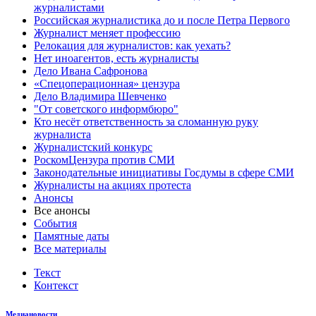
журналистами
Российская журналистика до и после Петра Первого
Журналист меняет профессию
Релокация для журналистов: как уехать?
Нет иноагентов, есть журналисты
Дело Ивана Сафронова
«Спецоперационная» цензура
Дело Владимира Шевченко
"От советского информбюро"
Кто несёт ответственность за сломанную руку
журналиста
Журналистский конкурс
РоскомЦензура против СМИ
Законодательные инициативы Госдумы в сфере СМИ
Журналисты на акциях протеста
Анонсы
Все анонсы
События
Памятные даты
Все материалы
Текст
Контекст
Медиановости