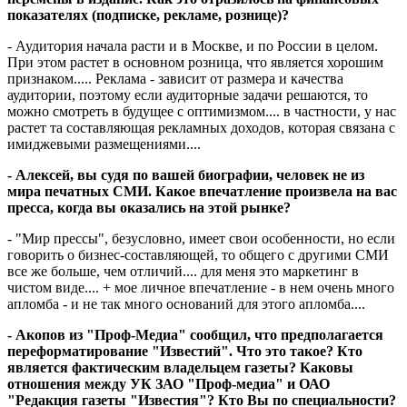
показателях (подписке, рекламе, рознице)?
- Аудитория начала расти и в Москве, и по России в целом.
При этом растет в основном розница, что является хорошим
признаком..... Реклама - зависит от размера и качества
аудитории, поэтому если аудиторные задачи решаются, то
можно смотреть в будущее с оптимизмом.... в частности, у нас
растет та составляющая рекламных доходов, которая связана с
имиджевыми размещениями....
- Алексей, вы судя по вашей биографии, человек не из
мира печатных СМИ. Какое впечатление произвела на вас
пресса, когда вы оказались на этой рынке?
- "Мир прессы", безусловно, имеет свои особенности, но если
говорить о бизнес-составляющей, то общего с другими СМИ
все же больше, чем отличий.... для меня это маркетинг в
чистом виде.... + мое личное впечатление - в нем очень много
апломба - и не так много оснований для этого апломба....
- Акопов из "Проф-Медиа" сообщил, что предполагается
переформатирование "Известий". Что это такое? Кто
является фактическим владельцем газеты? Каковы
отношения между УК ЗАО "Проф-медиа" и ОАО
"Редакция газеты "Известия"? Кто Вы по специальности?