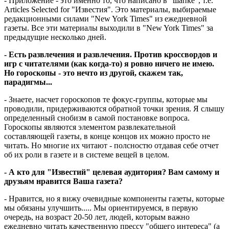
- Приложение - это именно то, что написано в "шапке", т.е.
Articles Selected for "Известия". Это материалы, выбираемые
редакционными силами "New York Times" из ежедневной
газеты. Все эти материалы выходили в "New York Times" за
предыдущие несколько дней.
- Есть развлечения и развлечения. Против кроссвордов и
игр с читателями (как когда-то) я ровно ничего не имею.
Но гороскопы - это нечто из другой, скажем так,
парадигмы...
- Знаете, насчет гороскопов те фокус-группы, которые мы
проводили, придерживаются обратной точки зрения. Я слышу
определенный снобизм в самой постановке вопроса.
Гороскопы являются элементом развлекательной
составляющей газеты, в конце концов их можно просто не
читать. Но многие их читают - полсностю отдавая себе отчет
об их роли в газете и в системе вещей в целом.
- А кто для "Известий" целевая аудитория? Вам самому и
друзьям нравится Ваша газета?
- Нравится, но я вижу очевидные компоненты газеты, которые
мы обязаны улучшить..... Мы ориентируемся, в первую
очередь, на возраст 20-50 лет, людей, которым важно
ежедневно читать качественную прессу "общего интереса" (а