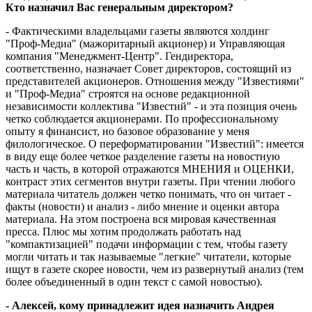
Кто назначил Вас генеральным директором?
- Фактическими владельцами газеты являются холдинг
"Проф-Медиа" (мажоритарный акционер) и Управляющая
компания "Менеджмент-Центр". Гендиректора,
соответственно, назначает Совет директоров, состоящий из
представителей акционеров. Отношения между "Известиями"
и "Проф-Медиа" строятся на основе редакционной
независимости коллектива "Известий" - и эта позиция очень
четко соблюдается акционерами. По профессиональному
опыту я финансист, но базовое образование у меня
филологическое. О переформатировании "Известий": имеется
в виду еще более четкое разделение газеты на новостную
часть и часть, в которой отражаются МНЕНИЯ и ОЦЕНКИ,
контраст этих сегментов внутри газеты. При чтении любого
материала читатель должен четко понимать, что он читает -
факты (новости) и анализ - либо мнение и оценки автора
материала. На этом построена вся мировая качественная
пресса. Плюс мы хотим продолжать работать над
"компактизацией" подачи информации с тем, чтобы газету
могли читать и так называемые "легкие" читатели, которые
ищут в газете скорее новости, чем из развернутый анализ (тем
более объединенный в один текст с самой новостью).
- Алексей, кому принадлежит идея назначить Андрея