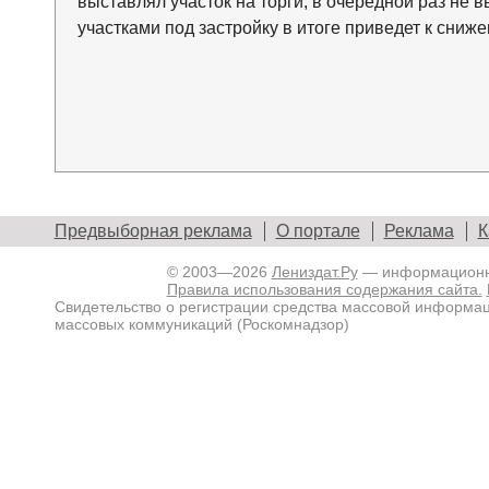
выставлял участок на торги, в очередной раз не 
участками под застройку в итоге приведет к сниж
Предвыборная реклама
О портале
Реклама
К
© 2003—2026
Лениздат.Ру
— информационны
Правила использования содержания сайта.
Свидетельство о регистрации средства массовой информа
массовых коммуникаций (Роскомнадзор)