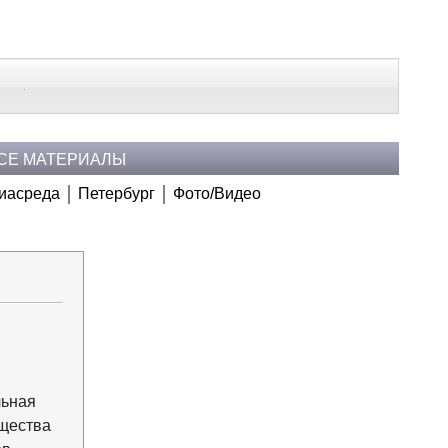
В Контакте
Telegram
СЕ МАТЕРИАЛЫ
иасреда
Петербург
Фото/Видео
Напечатать
Изменить шрифт
В закладки
льная
ущества