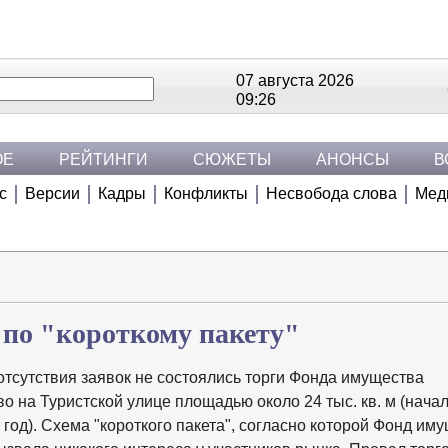
07 августа 2026
09:26
ОЕ
РЕЙТИНГИ
СЮЖЕТЫ
АНОНСЫ
В
с
Версии
Кадры
Конфликты
Несвобода слова
Мед
 по "короткому пакету"
а отсутствия заявок не состоялись торги Фонда имущества
о на Туристской улице площадью около 24 тыс. кв. м (нача
в год). Схема "короткого пакета", согласно которой Фонд им