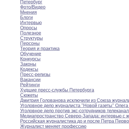
Петербург
Фото/Видео
Мнения
Блоги
Интервью
Опросы
Полезное
Структуры
Персоны
Теория и практика
Обучение
Конкурсы
Законы
Кодексы
Пресс-релизы
Вакансии
Рейтинги
Худшие пресс-службы Петербурга
Сюжеты
Дмитрия Голованова исключили из Союза журнал
Уголовное дело журналиста "Новой газеты" Олега
Уголовное дело против экс-сотрудников телекана
Медиапространство Северо-Запада: интервью с 
Российская журналистика до и после Петра Перво
Журналист меняет профессию