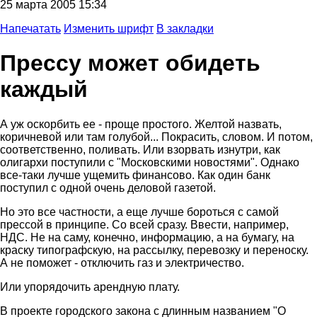
25 марта 2005 15:34
Напечатать
Изменить шрифт
В закладки
Прессу может обидеть
каждый
А уж оскорбить ее - проще простого. Желтой назвать,
коричневой или там голубой... Покрасить, словом. И потом,
соответственно, поливать. Или взорвать изнутри, как
олигархи поступили с "Московскими новостями". Однако
все-таки лучше ущемить финансово. Как один банк
поступил с одной очень деловой газетой.
Но это все частности, а еще лучше бороться с самой
прессой в принципе. Со всей сразу. Ввести, например,
НДС. Не на саму, конечно, информацию, а на бумагу, на
краску типографскую, на рассылку, перевозку и переноску.
А не поможет - отключить газ и электричество.
Или упорядочить арендную плату.
В проекте городского закона с длинным названием "О