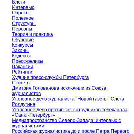
Блоги
Интервью
Опросы
Полезное
Структуры
Персоны
Теория и практика
Обучение
Конкурсы
Законы
Кодексы
Пресс-релизы
Вакансии
Рейтинги
Худшие пресс-службы Петербурга
Сюжеты
Дмитрия Голованова исключили из Союза
журналистов
Уголовное дело журналиста "Новой газеты" Олега
Ролдугина
Уголовное дело против экс-сотрудников телеканала
«Санкт-Петербург»
Медиапространство Северо-Запада: интервью с
журналистами
Российская журналистика до и после Петра Первого