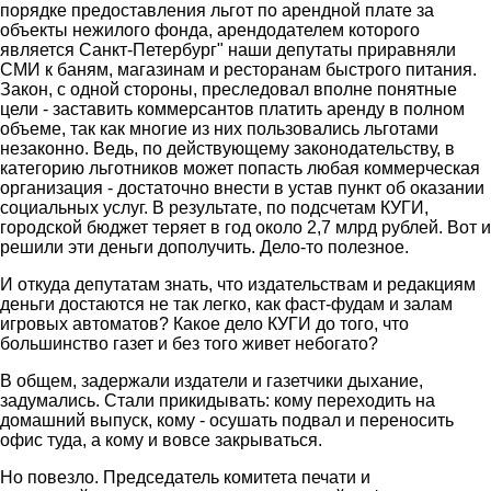
порядке предоставления льгот по арендной плате за
объекты нежилого фонда, арендодателем которого
является Санкт-Петербург" наши депутаты приравняли
СМИ к баням, магазинам и ресторанам быстрого питания.
Закон, с одной стороны, преследовал вполне понятные
цели - заставить коммерсантов платить аренду в полном
объеме, так как многие из них пользовались льготами
незаконно. Ведь, по действующему законодательству, в
категорию льготников может попасть любая коммерческая
организация - достаточно внести в устав пункт об оказании
социальных услуг. В результате, по подсчетам КУГИ,
городской бюджет теряет в год около 2,7 млрд рублей. Вот и
решили эти деньги дополучить. Дело-то полезное.
И откуда депутатам знать, что издательствам и редакциям
деньги достаются не так легко, как фаст-фудам и залам
игровых автоматов? Какое дело КУГИ до того, что
большинство газет и без того живет небогато?
В общем, задержали издатели и газетчики дыхание,
задумались. Стали прикидывать: кому переходить на
домашний выпуск, кому - осушать подвал и переносить
офис туда, а кому и вовсе закрываться.
Но повезло. Председатель комитета печати и