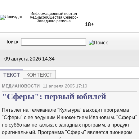
Информационный портал
медиасообщества Северо-
Западного региона
18+
Поиск
В Контакте
Telegram
09 августа 2026
14:34
ТЕКСТ
КОНТЕКСТ
Напечата
Изме
МЕДИАНОВОСТИ
11 апреля 2005 17:10
"Сферы": первый юбилей
Пять лет на телеканале "Культура" выходит программа
"Сферы" с ее ведущим Иннокентием Ивановым. "Сферы"
по субботам не калька с западных программ, а продукт
оригинальный. Программа "Сферы" является пионером