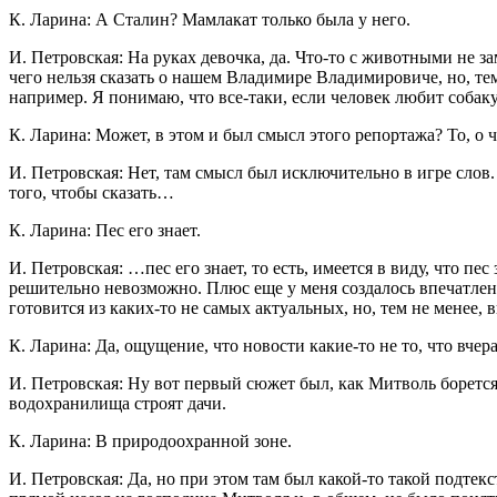
К. Ларина: А Сталин? Мамлакат только была у него.
И. Петровская: На руках девочка, да. Что-то с животными не з
чего нельзя сказать о нашем Владимире Владимировиче, но, тем
например. Я понимаю, что все-таки, если человек любит собаку,
К. Ларина: Может, в этом и был смысл этого репортажа? То, о 
И. Петровская: Нет, там смысл был исключительно в игре слов
того, чтобы сказать…
К. Ларина: Пес его знает.
И. Петровская: …пес его знает, то есть, имеется в виду, что пе
решительно невозможно. Плюс еще у меня создалось впечатление
готовится из каких-то не самых актуальных, но, тем не менее,
К. Ларина: Да, ощущение, что новости какие-то не то, что вчер
И. Петровская: Ну вот первый сюжет был, как Митволь борется
водохранилища строят дачи.
К. Ларина: В природоохранной зоне.
И. Петровская: Да, но при этом там был какой-то такой подтекс