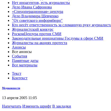
Нет иноагентов, есть журналисты
Дело Ивана Сафронова
«Спецоперационная» цензура
Дело Владимира Шевченко
"От советского информбюро"
Кто несёт ответственность за сломанную руку журналист
Журналистский конкурс
РоскомЦензура против СМИ
Законодательные инициативы Госдумы в сфере СМИ
Журналисты на акциях протеста
Анонсы
Все анонсы
События
Памятные даты
Все материалы
Текст
Контекст
Медиановости
13 апреля 2005 11:05
Напечатать
Изменить шрифт
В закладки