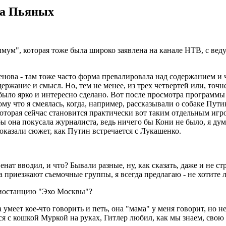
ба Пьяных
мум", которая тоже была широко заявлена на канале НТВ, с вед
енова - там тоже часто форма превалировала над содержанием и 
держание и смысл. Но, тем не менее, из трех четвертей или, точ
было ярко и интересно сделано. Вот после просмотра программ
отому что я смеялась, когда, например, рассказывали о собаке Пу
торая сейчас становится практически вот таким отдельным игро
бы она покусала журналиста, ведь ничего бы Кони не было, я ду
показали сюжет, как Путин встречается с Лукашенко.
Сенат вводил, и что? Бывали разные, ну, как сказать, даже и не с
а приезжают съемочные группы, я всегда предлагаю - не хотите 
адиостанцию "Эхо Москвы"?
 умеет кое-что говорить и петь, она "мама" у меня говорит, но н
 с кошкой Муркой на руках, Гитлер любил, как мы знаем, свою