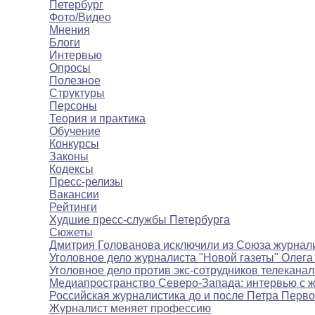
Петербург
Фото/Видео
Мнения
Блоги
Интервью
Опросы
Полезное
Структуры
Персоны
Теория и практика
Обучение
Конкурсы
Законы
Кодексы
Пресс-релизы
Вакансии
Рейтинги
Худшие пресс-службы Петербурга
Сюжеты
Дмитрия Голованова исключили из Союза журнал
Уголовное дело журналиста "Новой газеты" Олега
Уголовное дело против экс-сотрудников телекана
Медиапространство Северо-Запада: интервью с 
Российская журналистика до и после Петра Перво
Журналист меняет профессию