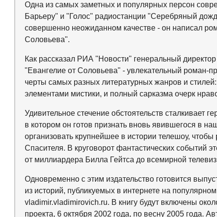
Одна из самых заметных и популярных персон совре
Барьеру" и "Голос" радиостанции "Серебряный дожд
совершенно неожиданном качестве - он написал рома
Соловьева".
Как рассказал РИА "Новости" генеральный директор 
"Евангелие от Соловьева" - увлекательный роман-пр
черты самых разных литературных жанров и стилей: 
элементами мистики, и полный сарказма очерк нрав
Удивительное стечение обстоятельств сталкивает гер
в котором он готов признать вновь явившегося в на
организовать крупнейшее в истории телешоу, чтобы
Cпасителя. В круговорот фантастических событий э
от миллиардера Билла Гейтса до всемирной телевиз
Одновременно с этим издательство готовится выпуст
из историй, публикуемых в интернете на популярном 
vladimir.vladimirovich.ru. В книгу будут включены о
проекта, 6 октября 2002 года, по весну 2005 года. 