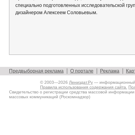
специально подготовленных исследовательской гру
дизайнером Алексеем Соловьевым.
Предвыборная реклама
О портале
Реклама
Кар
© 2003—2026
Лениздат.Ру
— информационный п
Правила использования содержания сайта.
По
Свидетельство о регистрации средства массовой информации
массовых коммуникаций (Роскомнадзор)