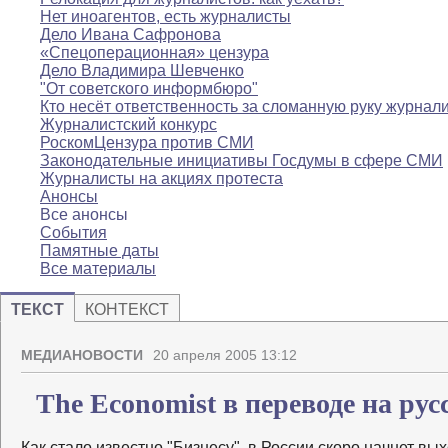
Нет иноагентов, есть журналисты
Дело Ивана Сафронова
«Спецоперационная» цензура
Дело Владимира Шевченко
"От советского информбюро"
Кто несёт ответственность за сломанную руку журнал
Журналистский конкурс
РоскомЦензура против СМИ
Законодательные инициативы Госдумы в сфере СМИ
Журналисты на акциях протеста
Анонсы
Все анонсы
События
Памятные даты
Все материалы
ТЕКСТ
КОНТЕКСТ
МЕДИАНОВОСТИ
20 апреля 2005 13:12
The Economist в переводе на рус
Как стало известно "Бизнесу", в России скоро начнет в