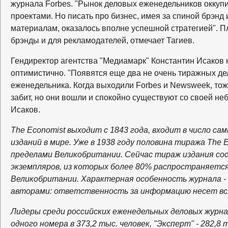
журнала Forbes. "Рынок деловых еженедельников оккуп
проектами. Но писать про бизнес, имея за спиной брэнд
материалам, оказалось вполне успешной стратегией". 
брэнды и для рекламодателей, отмечает Тагиев.
Гендиректор агентства "Медиамарк" Константин Исаков 
оптимистично. "Появятся еще два не очень тиражных д
еженедельника. Когда выходили Forbes и Newsweek, то
забит, но они вошли и спокойно существуют со своей не
Исаков.
The Economist выходит с 1843 года, входит в число 
изданий в мире. Уже в 1938 году половина тиража The 
пределами Великобритании. Сейчас тираж издания со
экземпляров, из которых более 80% распространяется
Великобритании. Характерная особенность журнала 
авторами: ответственность за информацию несет вся
Лидеры среди российских еженедельных деловых журнал
одного номера в 373,2 тыс. человек, "Эксперт" - 282,8 т