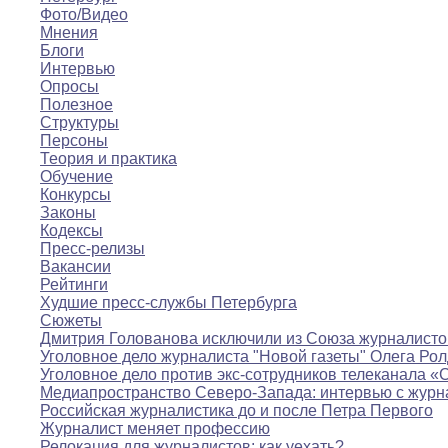
Фото/Видео
Мнения
Блоги
Интервью
Опросы
Полезное
Структуры
Персоны
Теория и практика
Обучение
Конкурсы
Законы
Кодексы
Пресс-релизы
Вакансии
Рейтинги
Худшие пресс-службы Петербурга
Сюжеты
Дмитрия Голованова исключили из Союза журналисто
Уголовное дело журналиста "Новой газеты" Олега Ро
Уголовное дело против экс-сотрудников телеканала «
Медиапространство Северо-Запада: интервью с журн
Российская журналистика до и после Петра Первого
Журналист меняет профессию
Релокация для журналистов: как уехать?