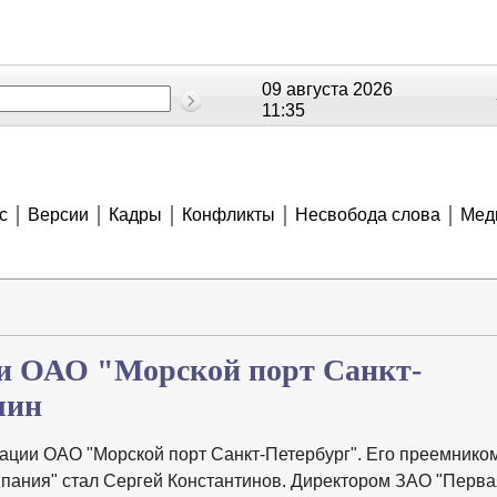
09 августа 2026
11:35
ОЕ
РЕЙТИНГИ
СЮЖЕТЫ
АНОНСЫ
В
с
Версии
Кадры
Конфликты
Несвобода слова
Мед
ии ОАО "Морской порт Санкт-
шин
ации ОАО "Морской порт Санкт-Петербург". Его преемнико
мпания" стал Сергей Константинов. Директором ЗАО "Перва