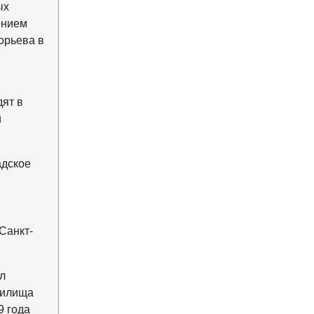
ых
ением
орьева в
ят в
й
адское
Санкт-
л
чилища
9 года