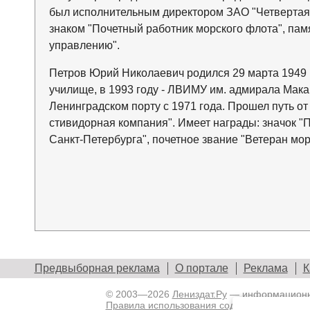
был исполнительным директором ЗАО "Четвертая 
знаком "Почетный работник морского флота", па
управлению".
Петров Юрий Николаевич родился 29 марта 1949 г
училище, в 1993 году - ЛВИМУ им. адмирала Мака
Ленинградском порту с 1971 года. Прошел путь о
стивидорная компания". Имеет награды: значок "
Санкт-Петербурга", почетное звание "Ветеран мор
Предвыборная реклама
О портале
Реклама
К
© 2003—2026
Лениздат.Ру
— информационны
Правила использования содержания сайта.