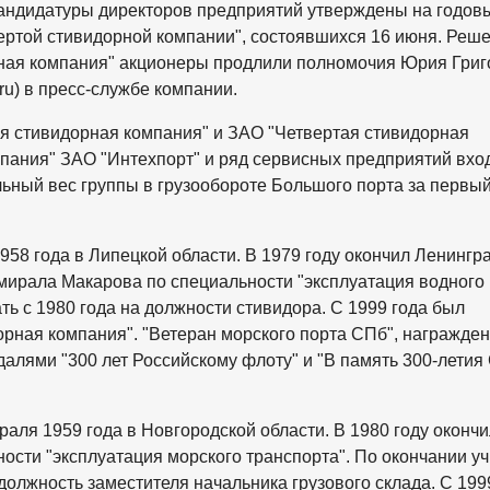
андидатуры директоров предприятий утверждены на годов
ертой стивидорной компании", состоявшихся 16 июня. Реш
ная компания" акционеры продлили полномочия Юрия Григ
u) в пресс-службе компании.
я стивидорная компания" и ЗАО "Четвертая стивидорная
пания" ЗАО "Интехпорт" и ряд сервисных предприятий вход
льный вес группы в грузообороте Большого порта за первы
58 года в Липецкой области. В 1979 году окончил Ленингр
мирала Макарова по специальности "эксплуатация водного
ть с 1980 года на должности стивидора. С 1999 года был
рная компания". "Ветеран морского порта СПб", награжден
алями "300 лет Российскому флоту" и "В память 300-летия 
аля 1959 года в Новгородской области. В 1980 году окончи
ости "эксплуатация морского транспорта". По окончании у
должность заместителя начальника грузового склада. С 199