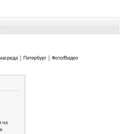
В Контакте
Telegram
СЕ МАТЕРИАЛЫ
иасреда
Петербург
Фото/Видео
Напечатать
Изменить шрифт
В закладки
м на
я