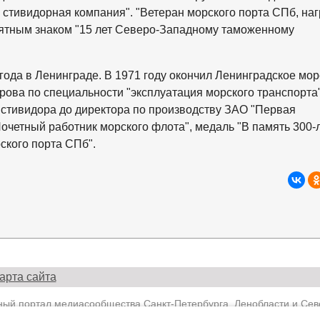
стивидорная компания". "Ветеран морского порта СПб, на
мятным знаком "15 лет Северо-Западному таможенному
ода в Ленинграде. В 1971 году окончил Ленинградское мо
рова по специальности "эксплуатация морского транспорта"
т стивидора до директора по производству ЗАО "Первая
Почетный работник морского флота", медаль "В память 300-
ского порта СПб".
арта сайта
й портал медиасообщества Санкт-Петербурга, Ленобласти и Севе
Политика конфиденциальности.