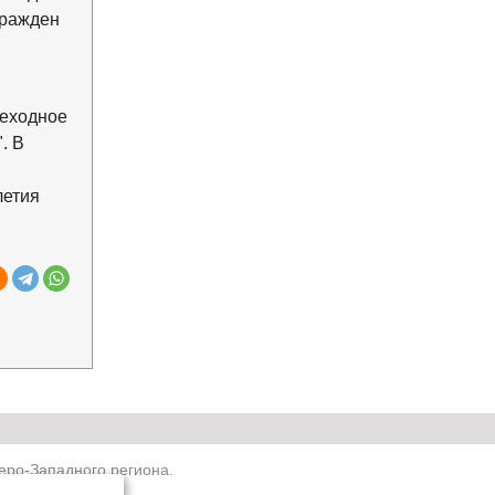
гражден
реходное
. В
летия
ро-Западного региона.