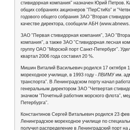
стивидорная компания" назначен Юрий Петров. К
общих собраниях акционеров "ПерСтиКо" и "Четв
годового общего собрания ЗАО "Вторая стивидор
качестве директора, сообщили АБН (www.abnews.r
ЗАО "Первая стивидорная компания", ЗАО "Втора
компания", а также ЗАО "Стивидорная лесная ком
группу ОАО "Морской порт Санкт-Петербург". Уде
квартал 2006 года составил 20 %.
Мишин Виталий Васильевич родился 17 октября 19
мореходное училище, в 1993 году - ЛВИМУ им. ад
транспорта". В Ленинградском порту начал работа
генеральным директором ЗАО "Четвертая стивидо
значком "Почетный работник морского флота", мед
Петербурга".
Константинов Сергей Витальевич родился 23 февр
Ленинградское мореходное училище по специальн
получил распределение в Ленинградский порт на 