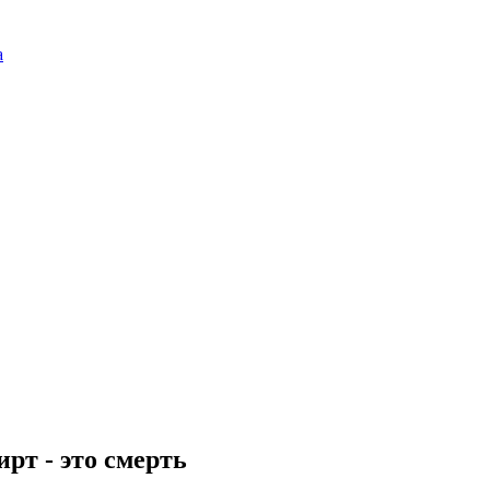
а
рт - это смерть