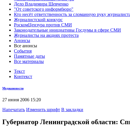
Дело Владимира Шевченко
"От советского информбюро"
Кто несёт ответственность за сломанную руку журналист
Журналистский конкурс
РоскомЦензура против СМИ
Законодательные инициативы Госдумы в сфере СМИ
Журналисты на акциях протеста
Анонсы
Все анонсы
События
Памятные даты
Все материалы
Текст
Контекст
Медиановости
27 июня 2006 15:20
Напечатать
Изменить шрифт
В закладки
Губернатор Ленинградской области: Спи