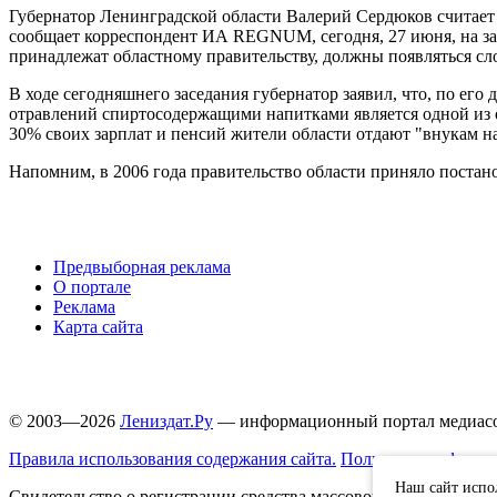
Губернатор Ленинградской области Валерий Сердюков считае
сообщает корреспондент ИА REGNUM, сегодня, 27 июня, на зас
принадлежат областному правительству, должны появляться слога
В ходе сегодняшнего заседания губернатор заявил, что, по его
отравлений спиртосодержащими напитками является одной из о
30% своих зарплат и пенсий жители области отдают "внукам н
Напомним, в 2006 года правительство области приняло постано
Предвыборная реклама
О портале
Реклама
Карта сайта
© 2003—2026
Лениздат.Ру
— информационный портал медиасоо
Правила использования содержания сайта.
Политика конфиден
Наш сайт испо
Свидетельство о регистрации средства массовой информации 