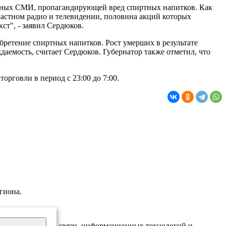
стных СМИ, пропагандирующей вред спиртных напитков. Как
ластном радио и телевидении, половина акций которых
кст", - заявил Сердюков.
обретение спиртных напитков. Рост умерших в результате
аемость, считает Сердюков. Губернатор также отметил, что
рговли в период с 23:00 до 7:00.
гиона.
надзору в сфере связи, информационных технологий и