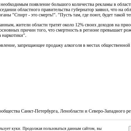
т необходимым появление большого количества рекламы в обла
едании областного правительства губернатор заявил, что на об
ны "Спирт - это смерть!". "Пусть там, где поют, будет такой те
 данным, жители области тратят около 12% своих доходов на при
сновных причин того, что смертность в регионе превышает рожд
а наркотики".
вление, запрещающее продажу алкоголя в местах общественной то
бщества Санкт-Петербурга, Ленобласти и Северо-Западного ре
циальности.
льзует куки. Продолжая пользоваться данным сайтом, вы
ЭЛ №ФС77-91046, выданное 10.03.2026 Федеральной службой по 