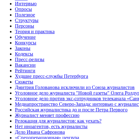
Интервью
Опросы
Полезное
Структуры
Персоны
Теория и практика
Обучение
Конкурсы
Законы
Кодексы
Пресс-релизы
Вакансии
Рейтинги
Худшие пресс-службы Петербурга
Сюжеты
Дмитрия Голованова исключили из Союза журналистов
Уголовное дело журналиста "Новой газеты" Олега Ролду
Уголовное дело против экс-сотрудников телеканала «Сан
Медиапространство Северо-Запада: интервью с журнали
Российская журналистика до и после Петра Первого
Журналист меняет профессию
Релокация для журналистов: как уехать?
Нет иноагентов, есть журналисты
Дело Ивана Сафронова
«Спецоперационная» цензура