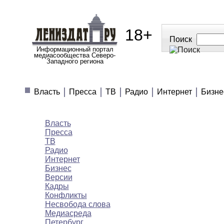
18+
Поиск
Информационный портал
медиасообщества Северо-
Западного региона
МЕДИАНОВОСТИ
МНЕНИЯ
ПОЛЕЗН
Власть
Пресса
ТВ
Радио
Интернет
Бизне
Медиановости
Власть
Пресса
ТВ
Радио
Интернет
Бизнес
Версии
Кадры
Конфликты
Несвобода слова
Медиасреда
Петербург