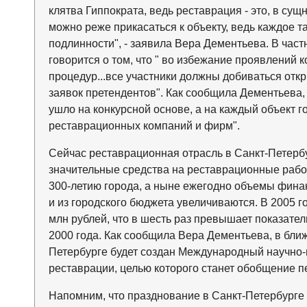
клятва Гиппократа, ведь реставрация - это, в сущ
можно реже прикасаться к объекту, ведь каждое т
подлинности", - заявила Вера Дементьева. В част
говорится о том, что " во избежание проявлений
процедур...все участники должны добиваться отк
заявок претендентов". Как сообщила Дементьева,
ушло на конкурсной основе, а на каждый объект г
реставрационных компаний и фирм".
Сейчас реставрационная отрасль в Санкт-Петерб
значительные средства на реставрационные работ
300-летию города, а ныне ежегодно объемы финан
и из городского бюджета увеличиваются. В 2005 г
млн рублей, что в шесть раз превышает показатели
2000 года. Как сообщила Вера Дементьева, в бли
Петербурге будет создан Международный научно-
реставрации, целью которого станет обобщение п
Напомним, что празднование в Санкт-Петербурге