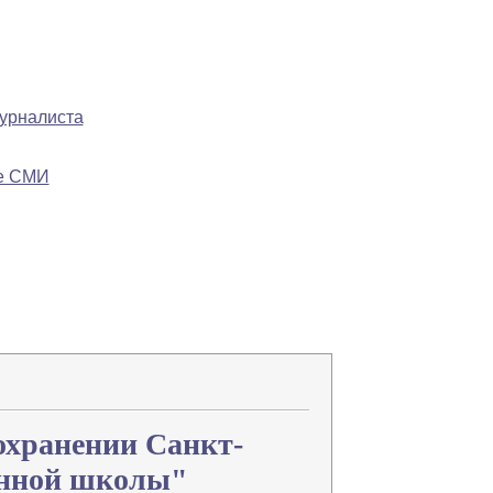
журналиста
ре СМИ
Напечатать
Изменить шрифт
В закладки
охранении Санкт-
онной школы"