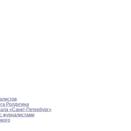
алистов
ега Ролдугина
нала «Санкт-Петербург»
с журналистами
рвого