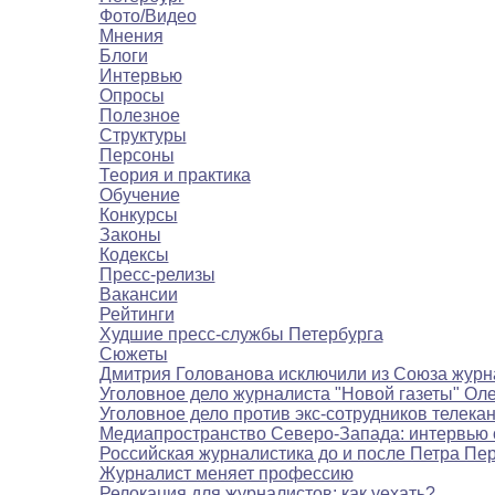
Фото/Видео
Мнения
Блоги
Интервью
Опросы
Полезное
Структуры
Персоны
Теория и практика
Обучение
Конкурсы
Законы
Кодексы
Пресс-релизы
Вакансии
Рейтинги
Худшие пресс-службы Петербурга
Сюжеты
Дмитрия Голованова исключили из Союза журн
Уголовное дело журналиста "Новой газеты" Ол
Уголовное дело против экс-сотрудников телека
Медиапространство Северо-Запада: интервью 
Российская журналистика до и после Петра Пе
Журналист меняет профессию
Релокация для журналистов: как уехать?