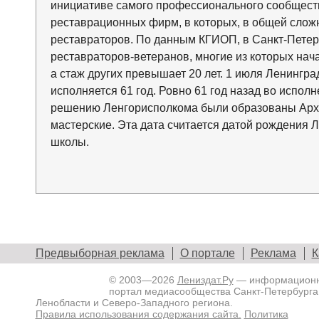
инициативе самого профессионального сообществ
реставрационных фирм, в которых, в общей сложн
реставраторов. По данным КГИОП, в Санкт-Петер
реставраторов-ветеранов, многие из которых нач
а стаж других превышает 20 лет. 1 июля Ленингр
исполняется 61 год. Ровно 61 год назад во испо
решению Ленгорисполкома были образованы Арх
мастерские. Эта дата считается датой рождения 
школы.
Предвыборная реклама
О портале
Реклама
К
© 2003—2026
Лениздат.Ру
— информацион
портал медиасообщества Санкт-Петербурга
Ленобласти и Северо-Западного региона.
Правила использования содержания сайта.
Политика