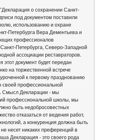
 "Декларация о сохранении Санкт-
дписи под документом поставили
ролю, использованию и охране
нкт-Петербурга Вера Дементьева и
яющих профессионалов
 Санкт-Петербурга, Северо-Западной
одной ассоциации реставраторов.
 этот документ будет передан
нко на торжественной встрече
иуроченной к первому празднованию
 о своей профессиональной
. Смысл Декларации - мы
ций профессиональной школы, мы
олжно быть недобросовестных
ество отказаться от ведения работ,
нологий, а конкуренция должна быть
 не несет никаких преференций в
ша Декларация - это своего рода