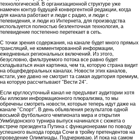
технологической. В организационной структуре уже
намечен контур будущей конвергентной редакции, когда
для канала работают и люди с радио, и люди с
телевидения, и люди из Интернета, для производства
используется полностью безленточная технология, а
телевидение постепенно перетекает в сеть.
С точки зрения содержания, на канале будет много прямых
трансляций, не комментированной информации,
ежедневных региональных включений. Из этого,
безусловно, фильтруемого потока все равно будет
складываться иная картинка, чем та, которую страна видит
на общефедеральных каналах. Новости этих каналов,
кстати, уже давно не смотрит та самая аудитория премиум,
на которую рассчитывают "Вести 24".
Если круглосуточный канал не предъявит аудитории хотя
бы иллюзии информационного плюрализма, то мы
обречены смотреть новости, которые теперь идут даже на
канале "Спорт". В день объявления результатов одной
восьмой футбольного чемпионата мира и открытия
Уимблдонского турнира выпуск начинался с сюжета о
встрече президента Путина с функционерами по поводу
успешного выхода города Сочи в тройку претендентов на
проведение Олимпиады. Подчеркиваю. И пока на самом