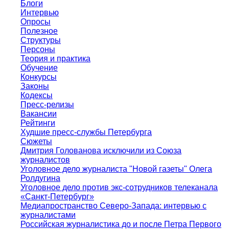
Блоги
Интервью
Опросы
Полезное
Структуры
Персоны
Теория и практика
Обучение
Конкурсы
Законы
Кодексы
Пресс-релизы
Вакансии
Рейтинги
Худшие пресс-службы Петербурга
Сюжеты
Дмитрия Голованова исключили из Союза
журналистов
Уголовное дело журналиста "Новой газеты" Олега
Ролдугина
Уголовное дело против экс-сотрудников телеканала
«Санкт-Петербург»
Медиапространство Северо-Запада: интервью с
журналистами
Российская журналистика до и после Петра Первого