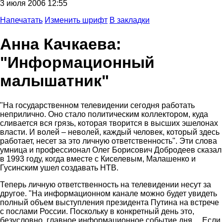
3 июля 2006 12:55
Напечатать
Изменить шрифт
В закладки
Анна Качкаева:
"Информационный
малышатник"
"На государственном телевидении сегодня работать
неприлично. Оно стало политическим коллектором, куда
сливается вся грязь, которая творится в высших эшелонах
власти. И волей – неволей, каждый человек, который здесь
работает, несет за это личную ответственность". Эти слова
умница и профессионал Олег Борисович Добродеев сказал
в 1993 году, когда вместе с Киселевым, Малашенко и
Гусинским ушел создавать НТВ.
Теперь личную ответственность на телевидении несут за
другое. "На информационном канале можно будет увидеть
полный объем выступления президента Путина на встрече
с послами России. Поскольку в конкретный день это,
безусловно, главное информационное событие дня… Если