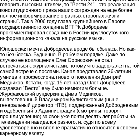
говорить высоким штилем, то "Вести 24" - это реализация
конституционного права наших сограждан на еще более
полное информирование о разных сторонах жизни
страны". Так в 2006 году глава крупнейшего в Европе
государственного холдинга ВГТРК Добродеев
прокомментировал создание в России круглосуточного
информационного канала на русском языке.
Юношеская мечта Добродеева вроде бы сбылась. Но как-
то без блеска. Буднично. В рабочем порядке. Даже по
случаю ее воплощения Олег Борисович не стал
встречаться с журналистами, потому что задержался на той
самой встрече с послами. Канал представлял 26-летний
умница и профессионал нового поколения Дмитрий
Медников. Кстати, когда 15 лет назад Олег Добродеев
создавал "Вести" ему было немногим больше.
Журфаковский вундеркинд Дима Медников,
выпестованный Владимиром Кулистиковым (ныне –
генеральный директор НТВ), поддержанный Добродеевым
и одобренный в Администрации (смотрины, говорят,
прошли успешно) за свои уже почти десять лет работы на
телевидении навидался разного, и, судя по всему,
удовлетворенно и вполне прагматично относится к своему
карьерному взлету.