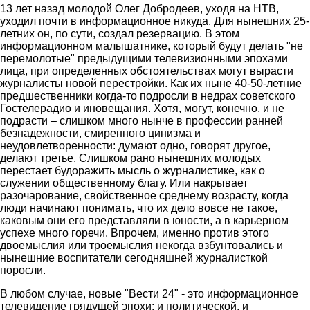
13 лет назад молодой Олег Добродеев, уходя на НТВ,
уходил почти в информационное никуда. Для нынешних 25-
летних он, по сути, создал резервацию. В этом
информационном малышатнике, который будут делать "не
перемолотые" предыдущими телевизионными эпохами
лица, при определенных обстоятельствах могут вырасти
журналисты новой перестройки. Как их ныне 40-50-летние
предшественники когда-то подросли в недрах советского
Гостелерадио и иновещания. Хотя, могут, конечно, и не
подрасти – слишком много нынче в профессии ранней
безнадежности, смиренного цинизма и
неудовлетворенности: думают одно, говорят другое,
делают третье. Слишком рано нынешних молодых
перестает будоражить мысль о журналистике, как о
служении общественному благу. Или накрывает
разочарование, свойственное среднему возрасту, когда
люди начинают понимать, что их дело вовсе не такое,
каковым они его представляли в юности, а в карьерном
успехе много горечи. Впрочем, именно против этого
двоемыслия или троемыслия некогда взбунтовались и
нынешние воспитатели сегодняшней журналисткой
поросли.
В любом случае, новые "Вести 24" - это информационное
телевидение грядущей эпохи: и политической, и