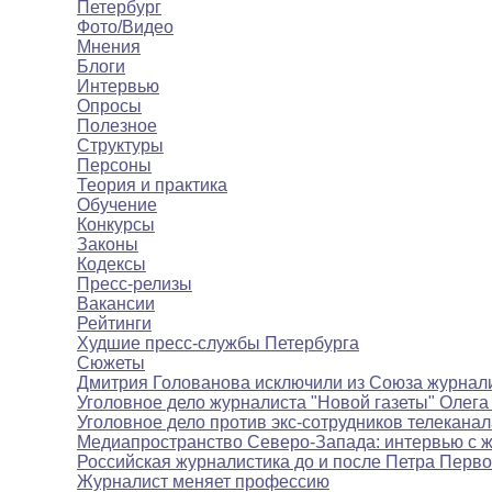
Петербург
Фото/Видео
Мнения
Блоги
Интервью
Опросы
Полезное
Структуры
Персоны
Теория и практика
Обучение
Конкурсы
Законы
Кодексы
Пресс-релизы
Вакансии
Рейтинги
Худшие пресс-службы Петербурга
Сюжеты
Дмитрия Голованова исключили из Союза журнал
Уголовное дело журналиста "Новой газеты" Олега
Уголовное дело против экс-сотрудников телекана
Медиапространство Северо-Запада: интервью с 
Российская журналистика до и после Петра Перво
Журналист меняет профессию