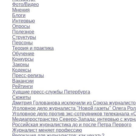
Фото/Видео
Мнения
Блоги
Интервью
Опросы
Полезное
Структуры
Персоны
Теория и практика
Обучение
Конкурсы
Законы
Кодексы
Пресс-релизы
Вакансии
Рейтинги
Худшие пресс-службы Петербурга
Сюжеты
Дмитрия Голованова исключили из Союза журналисто
Уголовное дело журналиста "Новой газеты" Олега Ро
Уголовное дело против экс-сотрудников телеканала «
Медиапространство Северо-Запада: интервью с журн
Российская журналистика до и после Петра Первого
Журналист меняет профессию
Релокация для журналистов: как уехать?