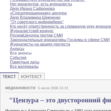
Нет иноагентов, есть журналисты
Дело Ивана Сафронова
«Спецоперационная» цензура
Дело Владимира Шевченко
"От советского информбюро"
Кто несёт ответственность за сломанную руку журнал
Журналистский конкурс
РоскомЦензура против СМИ
Законодательные инициативы Госдумы в сфере СМИ
Журналисты на акциях протеста
Анонсы
Все анонсы
События
Памятные даты
Все материалы
ТЕКСТ
КОНТЕКСТ
МЕДИАНОВОСТИ
5 июля 2006 15:31
"Цензура – это двусторонний ф
Интервью с Алексеем Симоновым, с 1991 года возгла