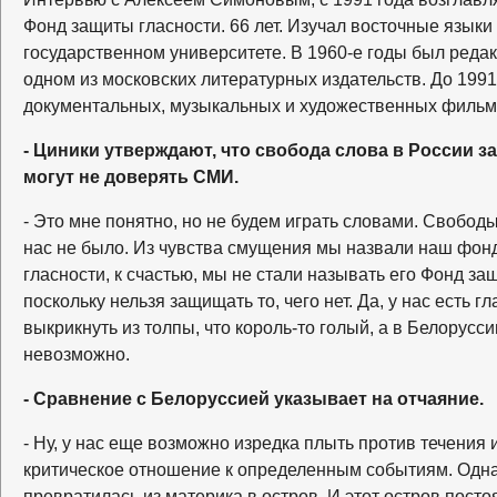
Фонд защиты гласности. 66 лет. Изучал восточные языки
государственном университете. В 1960-е годы был реда
одном из московских литературных издательств. До 1991
документальных, музыкальных и художественных фильм
- Циники утверждают, что свобода слова в России з
могут не доверять СМИ.
- Это мне понятно, но не будем играть словами. Свобод
нас не было. Из чувства смущения мы назвали наш фонд
гласности, к счастью, мы не стали называть его Фонд з
поскольку нельзя защищать то, чего нет. Да, у нас есть г
выкрикнуть из толпы, что король-то голый, а в Белорусси
невозможно.
- Сравнение с Белоруссией указывает на отчаяние.
- Ну, у нас еще возможно изредка плыть против течения
критическое отношение к определенным событиям. Одна
превратилась из материка в остров. И этот остров посто