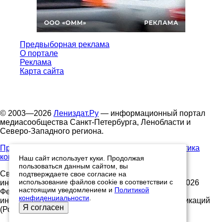
Предвыборная реклама
О портале
Реклама
Карта сайта
© 2003—2026
Лениздат.Ру
— информационный портал
медиасообщества Санкт-Петербурга, Ленобласти и
Северо-Западного региона.
Правила использования содержания сайта.
Политика
конфиденциальности.
Наш сайт использует куки. Продолжая
пользоваться данным сайтом, вы
Свидетельство о регистрации средства массовой
подтверждаете свое согласие на
использование файлов cookie в соответствии с
информации ЭЛ №ФС77-91046, выданное 10.03.2026
настоящим уведомлением и
Политикой
Федеральной службой по надзору в сфере связи,
конфиденциальности
.
информационных технологий и массовых коммуникаций
Я согласен
(Роскомнадзор)