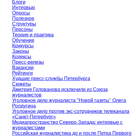
Блоги
Интервью
Опросы
Полезное
Структуры
Персоны
Теория и практика
Обучение
Конкурсы
Законы
Кодексы
Пресс-релизы
Вакансии
Рейтинги
Худшие пресс-службы Петербурга
Сюжеты
Дмитрия Голованова исключили из Союза
журналистов
Уголовное дело журналиста "Новой газеты" Олега
Ролдугина
Уголовное дело против экс-сотрудников телеканала
«Санкт-Петербург»
Медиапространство Северо-Запада: интервью с
журналистами
Российская журналистика до и после Петра Первого