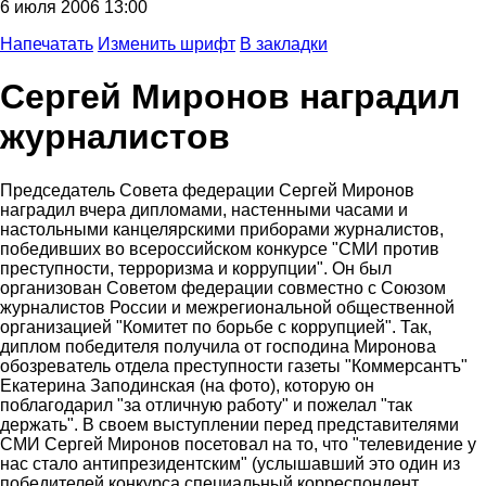
6 июля 2006 13:00
Напечатать
Изменить шрифт
В закладки
Сергей Миронов наградил
журналистов
Председатель Совета федерации Сергей Миронов
наградил вчера дипломами, настенными часами и
настольными канцелярскими приборами журналистов,
победивших во всероссийском конкурсе "СМИ против
преступности, терроризма и коррупции". Он был
организован Советом федерации совместно с Союзом
журналистов России и межрегиональной общественной
организацией "Комитет по борьбе с коррупцией". Так,
диплом победителя получила от господина Миронова
обозреватель отдела преступности газеты "Коммерсантъ"
Екатерина Заподинская (на фото), которую он
поблагодарил "за отличную работу" и пожелал "так
держать". В своем выступлении перед представителями
СМИ Сергей Миронов посетовал на то, что "телевидение у
нас стало антипрезидентским" (услышавший это один из
победителей конкурса специальный корреспондент