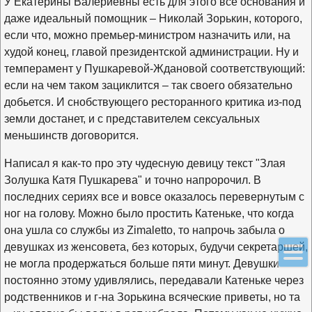
У Екатерины Валериевны есть для этого все основания и
даже идеальный помощник – Николай Зорькин, которого,
если что, можно премьер-министром назначить или, на
худой конец, главой президентской администрации. Ну и
темперамент у Пушкаревой-Ждановой соответствующий:
если на чем таком зациклится – так своего обязательно
добьется. И снобствующего ресторанного критика из-под
земли достанет, и с представителем сексуальных
меньшинств договорится.
Написал я как-то про эту чудесную девицу текст "Злая
Золушка Катя Пушкарева" и точно напророчил. В
последних сериях все и вовсе оказалось перевернутым с
ног на голову. Можно было простить Катеньке, что когда
она ушла со службы из Zimaletto, то напрочь забыла о
девушках из женсовета, без которых, будучи секретаршей,
не могла продержаться больше пяти минут. Девушки
постоянно этому удивлялись, передавали Катеньке через
родственников и г-на Зорькина всяческие приветы, но та