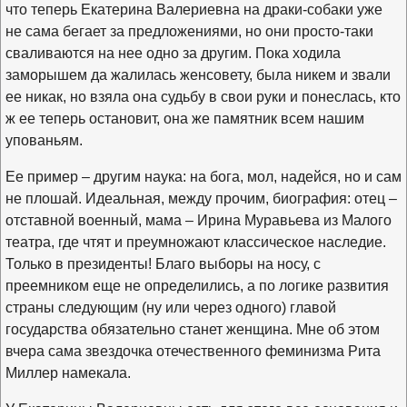
что теперь Екатерина Валериевна на драки-собаки уже
не сама бегает за предложениями, но они просто-таки
сваливаются на нее одно за другим. Пока ходила
заморышем да жалилась женсовету, была никем и звали
ее никак, но взяла она судьбу в свои руки и понеслась, кто
ж ее теперь остановит, она же памятник всем нашим
упованьям.
Ее пример – другим наука: на бога, мол, надейся, но и сам
не плошай. Идеальная, между прочим, биография: отец –
отставной военный, мама – Ирина Муравьева из Малого
театра, где чтят и преумножают классическое наследие.
Только в президенты! Благо выборы на носу, с
преемником еще не определились, а по логике развития
страны следующим (ну или через одного) главой
государства обязательно станет женщина. Мне об этом
вчера сама звездочка отечественного феминизма Рита
Миллер намекала.