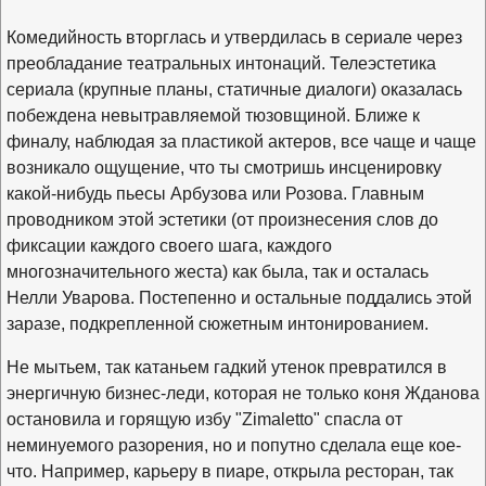
Комедийность вторглась и утвердилась в сериале через
преобладание театральных интонаций. Телеэстетика
сериала (крупные планы, статичные диалоги) оказалась
побеждена невытравляемой тюзовщиной. Ближе к
финалу, наблюдая за пластикой актеров, все чаще и чаще
возникало ощущение, что ты смотришь инсценировку
какой-нибудь пьесы Арбузова или Розова. Главным
проводником этой эстетики (от произнесения слов до
фиксации каждого своего шага, каждого
многозначительного жеста) как была, так и осталась
Нелли Уварова. Постепенно и остальные поддались этой
заразе, подкрепленной сюжетным интонированием.
Не мытьем, так катаньем гадкий утенок превратился в
энергичную бизнес-леди, которая не только коня Жданова
остановила и горящую избу "Zimaletto" спасла от
неминуемого разорения, но и попутно сделала еще кое-
что. Например, карьеру в пиаре, открыла ресторан, так