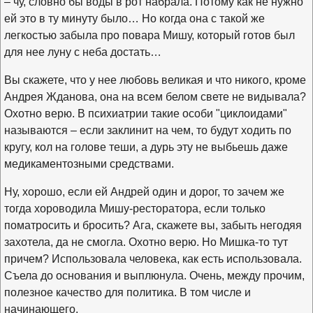
– чу, словно бы воды в рот набрала. Потому как не нужно
ей это в ту минуту было… Но когда она с такой же
легкостью забыла про повара Мишу, который готов был
для нее луну с неба достать…
Вы скажете, что у нее любовь великая и что никого, кроме
Андрея Жданова, она на всем белом свете не видывала?
Охотно верю. В психиатрии такие особи "циклоидами"
называются – если заклинит на чем, то будут ходить по
кругу, кол на голове теши, а дурь эту не выбьешь даже
медикаментозными средствами.
Ну, хорошо, если ей Андрей один и дорог, то зачем же
тогда хороводила Мишу-ресторатора, если только
поматросить и бросить? Ага, скажете вы, забыть негодяя
захотела, да не смогла. Охотно верю. Но Мишка-то тут
причем? Использовала человека, как есть использовала.
Съела до основания и выплюнула. Очень, между прочим,
полезное качество для политика. В том числе и
начинающего.