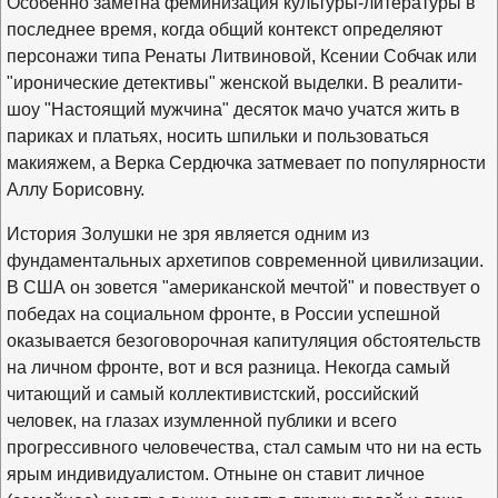
Особенно заметна феминизация культуры-литературы в
последнее время, когда общий контекст определяют
персонажи типа Ренаты Литвиновой, Ксении Собчак или
"иронические детективы" женской выделки. В реалити-
шоу "Настоящий мужчина" десяток мачо учатся жить в
париках и платьях, носить шпильки и пользоваться
макияжем, а Верка Сердючка затмевает по популярности
Аллу Борисовну.
История Золушки не зря является одним из
фундаментальных архетипов современной цивилизации.
В США он зовется "американской мечтой" и повествует о
победах на социальном фронте, в России успешной
оказывается безоговорочная капитуляция обстоятельств
на личном фронте, вот и вся разница. Некогда самый
читающий и самый коллективистский, российский
человек, на глазах изумленной публики и всего
прогрессивного человечества, стал самым что ни на есть
ярым индивидуалистом. Отныне он ставит личное