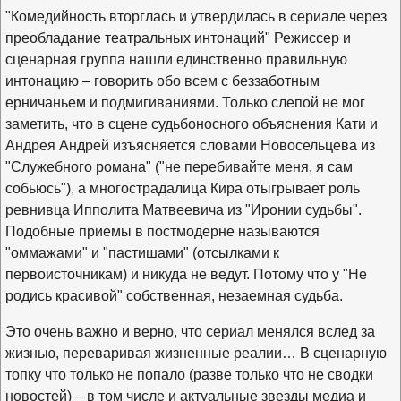
"Комедийность вторглась и утвердилась в сериале через
преобладание театральных интонаций" Режиссер и
сценарная группа нашли единственно правильную
интонацию – говорить обо всем с беззаботным
ерничаньем и подмигиваниями. Только слепой не мог
заметить, что в сцене судьбоносного объяснения Кати и
Андрея Андрей изъясняется словами Новосельцева из
"Служебного романа" ("не перебивайте меня, я сам
собьюсь"), а многострадалица Кира отыгрывает роль
ревнивца Ипполита Матвеевича из "Иронии судьбы".
Подобные приемы в постмодерне называются
"оммажами" и "пастишами" (отсылками к
первоисточникам) и никуда не ведут. Потому что у "Не
родись красивой" собственная, незаемная судьба.
Это очень важно и верно, что сериал менялся вслед за
жизнью, переваривая жизненные реалии… В сценарную
топку что только не попало (разве только что не сводки
новостей) – в том числе и актуальные звезды медиа и