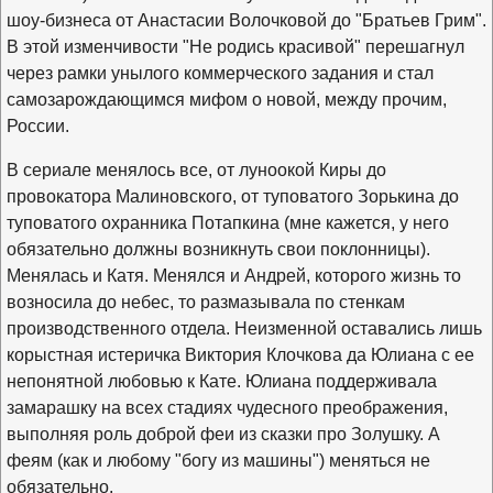
шоу-бизнеса от Анастасии Волочковой до "Братьев Грим".
В этой изменчивости "Не родись красивой" перешагнул
через рамки унылого коммерческого задания и стал
самозарождающимся мифом о новой, между прочим,
России.
В сериале менялось все, от луноокой Киры до
провокатора Малиновского, от туповатого Зорькина до
туповатого охранника Потапкина (мне кажется, у него
обязательно должны возникнуть свои поклонницы).
Менялась и Катя. Менялся и Андрей, которого жизнь то
возносила до небес, то размазывала по стенкам
производственного отдела. Неизменной оставались лишь
корыстная истеричка Виктория Клочкова да Юлиана с ее
непонятной любовью к Кате. Юлиана поддерживала
замарашку на всех стадиях чудесного преображения,
выполняя роль доброй феи из сказки про Золушку. А
феям (как и любому "богу из машины") меняться не
обязательно.