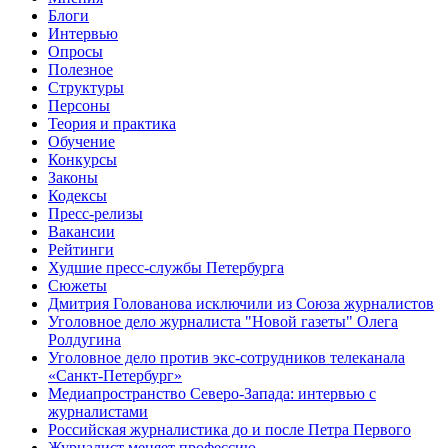
Блоги
Интервью
Опросы
Полезное
Структуры
Персоны
Теория и практика
Обучение
Конкурсы
Законы
Кодексы
Пресс-релизы
Вакансии
Рейтинги
Худшие пресс-службы Петербурга
Сюжеты
Дмитрия Голованова исключили из Союза журналистов
Уголовное дело журналиста "Новой газеты" Олега
Ролдугина
Уголовное дело против экс-сотрудников телеканала
«Санкт-Петербург»
Медиапространство Северо-Запада: интервью с
журналистами
Российская журналистика до и после Петра Первого
Журналист меняет профессию