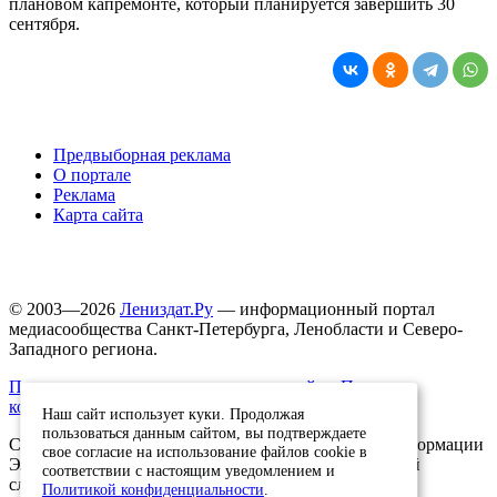
плановом капремонте, который планируется завершить 30
сентября.
Предвыборная реклама
О портале
Реклама
Карта сайта
© 2003—2026
Лениздат.Ру
— информационный портал
медиасообщества Санкт-Петербурга, Ленобласти и Северо-
Западного региона.
Правила использования содержания сайта.
Политика
конфиденциальности.
Наш сайт использует куки. Продолжая
пользоваться данным сайтом, вы подтверждаете
Свидетельство о регистрации средства массовой информации
свое согласие на использование файлов cookie в
ЭЛ №ФС77-91046, выданное 10.03.2026 Федеральной
соответствии с настоящим уведомлением и
службой по надзору в сфере связи, информационных
Политикой конфиденциальности
.