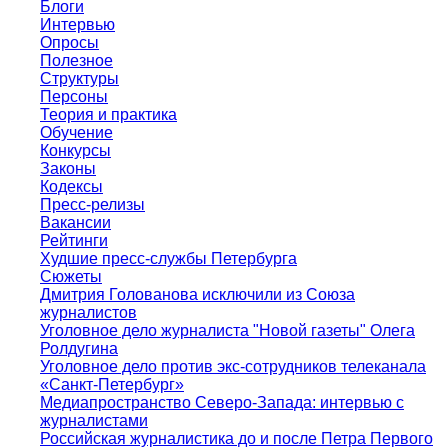
Блоги
Интервью
Опросы
Полезное
Структуры
Персоны
Теория и практика
Обучение
Конкурсы
Законы
Кодексы
Пресс-релизы
Вакансии
Рейтинги
Худшие пресс-службы Петербурга
Сюжеты
Дмитрия Голованова исключили из Союза
журналистов
Уголовное дело журналиста "Новой газеты" Олега
Ролдугина
Уголовное дело против экс-сотрудников телеканала
«Санкт-Петербург»
Медиапространство Северо-Запада: интервью с
журналистами
Российская журналистика до и после Петра Первого