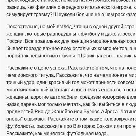
разница, как фамилия очередного итальянского игрока, к
симулирует травму?! Неужели больше не о чем рассказа
Показательно, на мой взгляд, что ни в одной другой стра
женщин, которые равнодушны к футболу и даже агрессивн
России. Все правильно: для женщин эмоциональная сос
бывает гораздо важнее всех остальных компонентов, 
порой так невыносимо скучны. "Шарик налево – шарик 
Расскажите о цене успеха. Расскажите о том, что на пол
чемпионского титула. Расскажите, что на чемпионате ми
точный удар, один красивый гол может принести совсем
многомиллионный контракт и обеспечить его на всю ос
женщины, дорогие автомобили, средиземноморские вилы
назад парень мог только мечтать, как бы выбиться в люд
предместий Рио-де-Жанейро или Буэнос-Айреса. Латин
оперы" отдыхают. Расскажите о том, какие головокруж
футболисты, расскажите про Викторию Бэкхэм или про 
Расскажите, как менялась футбольная мода.