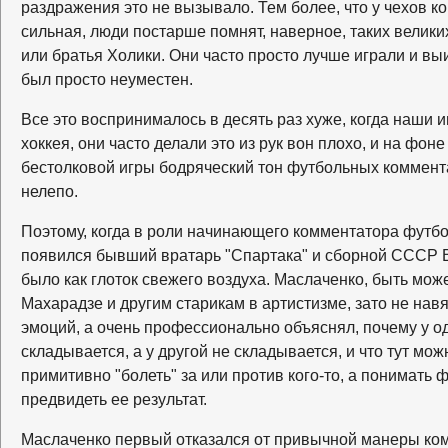
раздражения это не вызывало. Тем более, что у чехов 
сильная, люди постарше помнят, наверное, таких велики
или братья Холики. Они часто просто лучше играли и вы
был просто неуместен.
Все это воспринималось в десять раз хуже, когда наши и
хоккея, они часто делали это из рук вон плохо, и на фон
бестолковой игры бодряческий тон футбольных коммент
нелепо.
Поэтому, когда в роли начинающего комментатора футбо
появился бывший вратарь "Спартака" и сборной СССР 
было как глоток свежего воздуха. Маслаченко, быть може
Махарадзе и другим старикам в артистизме, зато не на
эмоций, а очень профессионально объяснял, почему у о
складывается, а у другой не складывается, и что тут мож
примитивно "болеть" за или против кого-то, а понимать фу
предвидеть ее результат.
Маслаченко первый отказался от привычной манеры ко