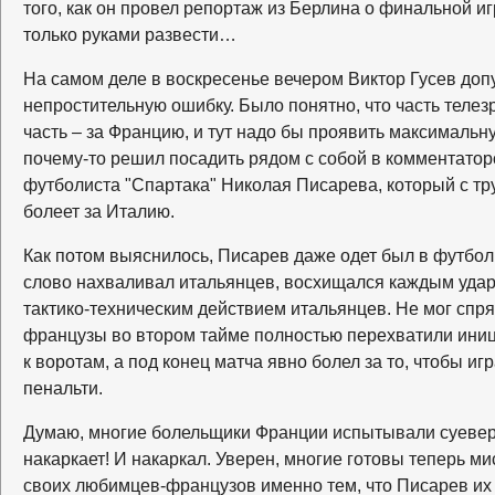
того, как он провел репортаж из Берлина о финальной и
только руками развести…
На самом деле в воскресенье вечером Виктор Гусев допу
непростительную ошибку. Было понятно, что часть телез
часть – за Францию, и тут надо бы проявить максимальну
почему-то решил посадить рядом с собой в комментато
футболиста "Спартака" Николая Писарева, который с тр
болеет за Италию.
Как потом выяснилось, Писарев даже одет был в футболк
слово нахваливал итальянцев, восхищался каждым уда
тактико-техническим действием итальянцев. Не мог спря
французы во втором тайме полностью перехватили иниц
к воротам, а под конец матча явно болел за то, чтобы иг
пенальти.
Думаю, многие болельщики Франции испытывали суевер
накаркает! И накаркал. Уверен, многие готовы теперь м
своих любимцев-французов именно тем, что Писарев их "