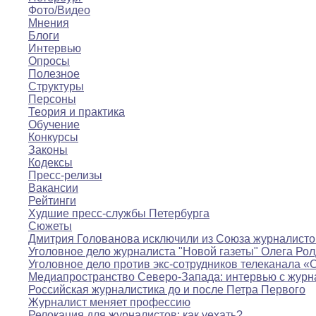
Фото/Видео
Мнения
Блоги
Интервью
Опросы
Полезное
Структуры
Персоны
Теория и практика
Обучение
Конкурсы
Законы
Кодексы
Пресс-релизы
Вакансии
Рейтинги
Худшие пресс-службы Петербурга
Сюжеты
Дмитрия Голованова исключили из Союза журналисто
Уголовное дело журналиста "Новой газеты" Олега Ро
Уголовное дело против экс-сотрудников телеканала «
Медиапространство Северо-Запада: интервью с журн
Российская журналистика до и после Петра Первого
Журналист меняет профессию
Релокация для журналистов: как уехать?