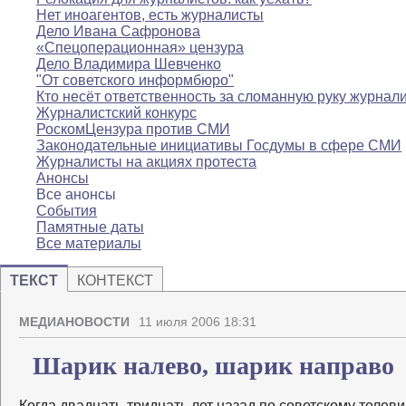
Нет иноагентов, есть журналисты
Дело Ивана Сафронова
«Спецоперационная» цензура
Дело Владимира Шевченко
"От советского информбюро"
Кто несёт ответственность за сломанную руку журнал
Журналистский конкурс
РоскомЦензура против СМИ
Законодательные инициативы Госдумы в сфере СМИ
Журналисты на акциях протеста
Анонсы
Все анонсы
События
Памятные даты
Все материалы
ТЕКСТ
КОНТЕКСТ
МЕДИАНОВОСТИ
11 июля 2006 18:31
Шарик налево, шарик направо
Когда двадцать-тридцать лет назад по советскому теле