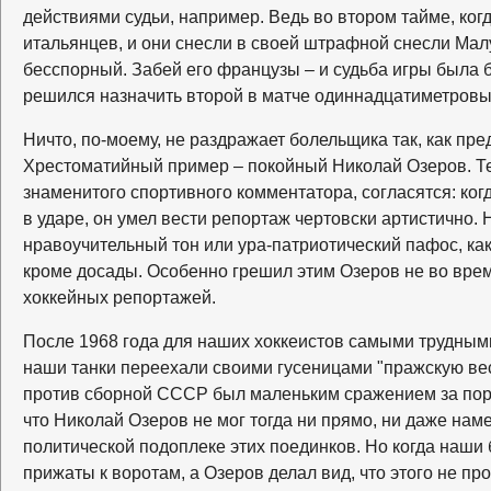
действиями судьи, например. Ведь во втором тайме, когд
итальянцев, и они снесли в своей штрафной снесли Мал
бесспорный. Забей его французы – и судьба игры была 
решился назначить второй в матче одиннадцатиметро
Ничто, по-моему, не раздражает болельщика так, как пр
Хрестоматийный пример – покойный Николай Озеров. Те,
знаменитого спортивного комментатора, согласятся: ко
в ударе, он умел вести репортаж чертовски артистично. 
нравоучительный тон или ура-патриотический пафос, как
кроме досады. Особенно грешил этим Озеров не во вре
хоккейных репортажей.
После 1968 года для наших хоккеистов самыми трудными
наши танки переехали своими гусеницами "пражскую вес
против сборной СССР был маленьким сражением за пору
что Николай Озеров не мог тогда ни прямо, ни даже нам
политической подоплеке этих поединков. Но когда наши
прижаты к воротам, а Озеров делал вид, что этого не про