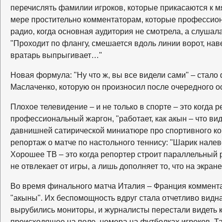
перечислять фамилии игроков, которые прикасаются к мя
мере простительно комментаторам, которые профессион
радио, когда основная аудитория не смотрела, а слушала
"Проходит по флангу, смешается вдоль линии ворот, на
вратарь выпрыгивает…"
Новая формула: "Ну что ж, вы все видели сами" – стал
Маслаченко, которую он произносил после очередного о
Плохое телевидение – и не только в спорте – это когда р
профессиональный жаргон, "работает, как акын – что видит
давнишней сатирической миниатюре про спортивного ко
репортаж о матче по настольного теннису: "Шарик нале
Хорошее ТВ – это когда репортер строит параллельный р
не отвлекает от игры, а лишь дополняет то, что на экране
Во время финального матча Италия – Франция коммента
"акыны". Их беспомощность вдруг стала отчетливо видна,
вырубились мониторы, и журналисты перестали видеть
происходящее на поле, номера на футболках игроков. Так