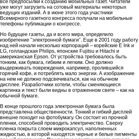
все предпосылки к созданию мобильных газет. Читатели
уже могут загрузить на сотовый материалы некоторых
ведущих изданий. А в июне этого года участники
Всемирного газетного конгресса получали на мобильные
телефоны публикации о конгрессе.
Но будущее газеты, да и всего мира, определило
изобретение "электронной бумаги". Еще в 2001 году работу
над ней начали несколько корпораций – корейские E Ink и
LG, голландская Philips, японские Fujitsu и Hitachi и
американская Epson. От устройства требовалось быть
тонким, как бумага, гибким и легким. Оно должно
выдерживать повреждения, например, пролившийся
горячий кофе, и потреблять мало энергии. А изображение
на нем не должно подсвечиваться, как на обычном
дисплее. Разработчики хотели, чтобы сменяющиеся
картинка и текст были видны в отраженном свете – как на
обычной бумаге.
В конце прошлого года электронная бумага была
представлена общественности. Тонкий и гибкий дисплей
внешне походит на фотобумагу. Он состоит из прочной
пленки, способной проводить электричество. Сверху
пленка покрыта слоем микрокапсул, наполненных
жидкостью, в которой находятся черные и белые пигменты