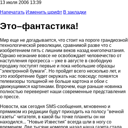
13 июля 2006 13:39
Напечатать
Изменить шрифт
В закладки
Это–фантастика!
Мир еще не догадывается, что стоит на пороге грандиозной
технологической революции, сравнимой разве что с
изобретением пять с лишним веков назад книгопечатания.
Однако незнание вовсе не освобождает человечество от
наступления прогресса – уже в августе в свободную
продажу поступят первые и пока небольшие образцы
"электронной бумаги". Но пройдет всего несколько лет, и
это изобретение будет окружать нас повсюду: появятся
телевизоры толщиной не больше картона и обои с
движущимися картинами. Впрочем, еще раньше новинка
полностью перевернет наши современные представления
о прессе.
Новости, как сегодня SMS-сообщения, мгновенно и
прямиком из редакции будут приходить на полосу "вечной
газеты" читателя, в какой бы точке планеты он ни
находился... "Новые Известия" всегда шли в ногу со
временем. Две тысячи номеров назад наша газета стала