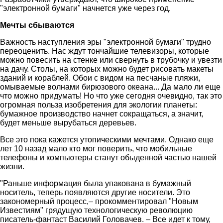
"электронной бумаги" начнется уже через год.
Мечты сбываются
Важность наступления эры "электронной бумаги" трудно
переоценить. Нас ждут тончайшие телевизоры, которые
можно повесить на стенке или свернуть в трубочку и увезти
на дачу. Столы, на которых можно будет рисовать макеты
зданий и кораблей. Обои с видом на песчаные пляжи,
омываемые волнами бирюзового океана... Да мало ли еще
что можно придумать! Но что уже сегодня очевидно, так это
огромная польза изобретения для экологии планеты:
бумажное производство начнет сокращаться, а значит,
будет меньше вырубаться деревьев.
Все это пока кажется утопическими мечтами. Однако еще
лет 10 назад мало кто мог поверить, что мобильные
телефоны и компьютеры станут обыденной частью нашей
жизни.
"Раньше информация была упакована в бумажный
носитель, теперь появляются другие носители. Это
закономерный процесс,– прокомментировал "Новым
Известиям" грядущую технологическую революцию
писатель-фантаст Василий Головачев. – Все идет к тому,