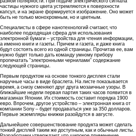
разной полярности. При подаче электрического сигнала
частицы нужного цвета устремляются к поверхности
капсул, и на экране формируется изображение. Оно может
быть не только монохромным, но и цветным.
Специалисты в сфере нанотехнологий считают, что
наиболее подходящая сфера для использования
электронной бумаги – устройства для чтения информации,
а именно книги и газеты. Причем и газета, и даже книга
будут состоять всего из одной страницы. Прочитав ее, вам
нужно будет только дать команду умному прибору
пропечатать "электронными чернилами" содержание
следующей страницы.
Первым продуктом на основе тонкого дисплея стали
наручные часы в виде браслета. На листе показывается
время, а снизу сменяют друг друга мозаичные узоры. В
ближайшие недели первая партия таких часов появится в
магазинах Японии. Их стоимость составит порядка 1900
евро. Впрочем, другое устройство – электронная книга от
компании Sony – будет продаваться уже за 350 долларов.
Первые экземпляры книжки разойдутся в августе.
Дальнейшее совершенствование продукта может сделать
тонкий дисплей таким же доступным, как и обычные листы.
Разработчики утверждают, что широкое применение