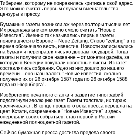
Тиберием, которому не понравилась критика в свой адрес.
Это можно считать первым случаем вмешательства
цензуры в прессу.
Бумажные газеты возникли аж через полторы тысячи лет.
Их родоначальником можно смело считать "Новые
Известия". Именно так назывались первые газеты,
появившиеся в Европе – Neue Zeitung. Слово "zeitung" в то
время обозначало весть, известие. Новости записывались
на бумагу и переправлялись ко дворам государей. Тогда
газеты и получили свое название – от монетки gazetta, за
которую в Венеции покупали новостные листы. Из газет
составлялись собрания. Одно из них дошло до нашего
времени – оно называлось "Новые известия, сколько
получено их от 26 октября 1587 года по 26 октября 1588
года из Нюрнберга".
Изобретение печатного станка и развитие типографий
подстегнули эволюцию газет. Газеты толстели, их тираж
увеличивался. В конце прошлого века пресса перешла на
цвет. Кстати, современные "Новые Известия" и здесь
опередили своих собратьев, став первой в России
ежедневной полноцветной газетой.
Сейчас бумажная пресса достигла предела своего