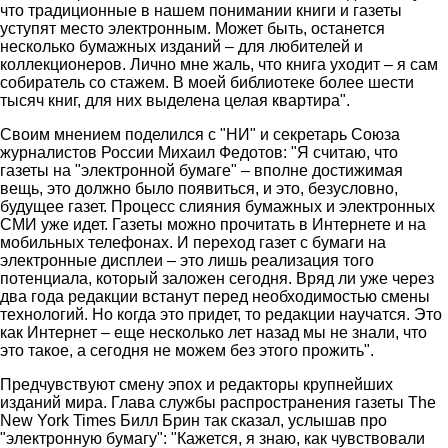
что традиционные в нашем понимании книги и газеты
уступят место электронным. Может быть, останется
несколько бумажных изданий – для любителей и
коллекционеров. Лично мне жаль, что книга уходит – я сам
собиратель со стажем. В моей библиотеке более шести
тысяч книг, для них выделена целая квартира".
Своим мнением поделился с "НИ" и секретарь Союза
журналистов России Михаил Федотов: "Я считаю, что
газеты на "электронной бумаге" – вполне достижимая
вещь, это должно было появиться, и это, безусловно,
будущее газет. Процесс слияния бумажных и электронных
СМИ уже идет. Газеты можно прочитать в Интернете и на
мобильных телефонах. И переход газет с бумаги на
электронные дисплеи – это лишь реализация того
потенциала, который заложен сегодня. Вряд ли уже через
два года редакции встанут перед необходимостью смены
технологий. Но когда это придет, то редакции научатся. Это
как Интернет – еще несколько лет назад мы не знали, что
это такое, а сегодня не можем без этого прожить".
Предчувствуют смену эпох и редакторы крупнейших
изданий мира. Глава службы распространения газеты The
New York Times Билл Брин так сказал, услышав про
"электронную бумагу": "Кажется, я знаю, как чувствовали