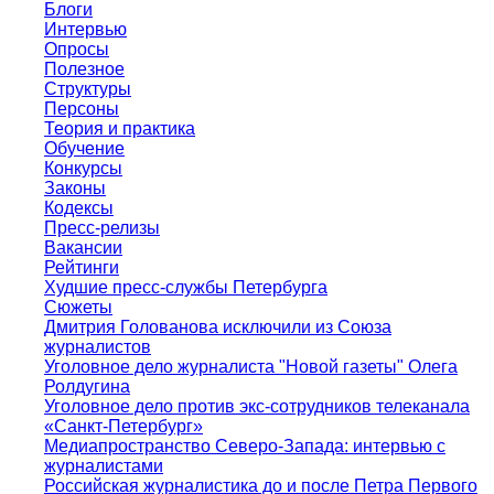
Блоги
Интервью
Опросы
Полезное
Структуры
Персоны
Теория и практика
Обучение
Конкурсы
Законы
Кодексы
Пресс-релизы
Вакансии
Рейтинги
Худшие пресс-службы Петербурга
Сюжеты
Дмитрия Голованова исключили из Союза
журналистов
Уголовное дело журналиста "Новой газеты" Олега
Ролдугина
Уголовное дело против экс-сотрудников телеканала
«Санкт-Петербург»
Медиапространство Северо-Запада: интервью с
журналистами
Российская журналистика до и после Петра Первого