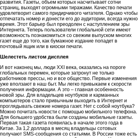
развития. Газеты, объем которых насчитывает сотни
страниц, выходят огромными тиражами. Качество печати
удовлетворит самого придирчивого читателя. Однако чтобы
отпечатать номер и донести его до аудитории, всегда нужно
время. Этот барьер был преодолен с наступлением эры
Интернета. Теперь пользователи глобальной сети имеют
возможность познакомиться со свежим выпуском многих
газет еще до того, как бумажное издание попадет в
почтовый ящик или в киоски печати.
Шелестеть листом дисплея
И вот наконец мы, люди XXI века, оказались на пороге
глобальных перемен, которые затронут не только
работников прессы, но и все общество. Первые изменения
уже вползают в наш быт. Мы легко привыкаем к скорости
получения информации. А это – главная особенность
новой эры. Для владельцев ноутбуков и карманных
компьютеров стало привычным выходить в Интернет и
проглядывать свежие номера газет. Нет с собой ноутбука?
Можно почитать новости с помощью мобильного телефона.
Для большего удобства были созданы мобильные газеты.
Первая такая газета появилась в начале этого года в
Китае. За 1,2 доллара в месяц владельцы сотовых
получают SMS-сообщения со статьями. В России тоже есть