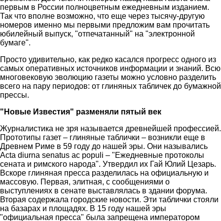
первым в России полноцветным ежедневным изданием.
Так что вполне возможно, что еще через тысячу-другую
номеров именно мы первыми предложим вам прочитать
юбилейный выпуск, "отпечатанный" на "электронной
бумаге".
Просто удивительно, как редко касался прогресс одного из
самых оперативных источников информации и знаний. Всю
многовековую эволюцию газеты можно условно разделить
всего на пару периодов: от глиняных табличек до бумажной
прессы.
"Новые Известия" разменяли пятый век
Журналистика не зря называется древнейшей профессией.
Прототипы газет – глиняные таблички – возникли еще в
Древнем Риме в 59 году до нашей эры. Они назывались
Acta diurna senatus ас populi – "Ежедневные протоколы
сената и римского народа". Утвердил их Гай Юлий Цезарь.
Вскоре глиняная пресса разделилась на официальную и
массовую. Первая, элитная, с сообщениями о
выступлениях в сенате выставлялась в здании форума.
Вторая содержала городские новости. Эти таблички стояли
на базарах и площадях. В 15 году нашей эры
"официальная пресса" была запрещена императором