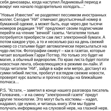
себя динозавры, когда наступил Ледниковый период и
вокруг них начало подозрительно холодать…"
"Новые Известия" не разделяют пессимизм иностранных
коллег. Сегодня "НИ" отмечают двухтысячный номер в
бумажной одежке, а может быть, еще через две тысячи
номеров редакция "НИ" предложит своим подписчикам
перейти на чтение "вечной" газеты. Читателям только
потребуется приобрести сам лист электронной бумаги. А
потом каждое утро, а то и несколько раз на день свежий
номер со статьями будет автоматически пересылаться на
чудо-листок. Фотографии оживут – как в газетах, которые
читает волшебник Гарри Поттер. Но только это будет не
магия, а обычный видеоролик. По краю листа будет ползти
новостная лента, обновляющаяся в режиме он-лайн. И
тогда читатели "НИ", зайдя в кафе или метро, достанут из
сумки гибкий листок, пробегут взглядом свежие новости,
проверят курс валюты и прогноз погоды на ближайшие
полчаса…
P.S. "Кстати, – заметил в конце нашего разговора писатель
Головачев, – и на смену "электронной газете" придут
другие технологии. Это могут быть костюмы – надел,
надавил, где нужно, и читаешь книгу. Или мы будем
получать информацию на слуховой нерв, на глазной нерв.