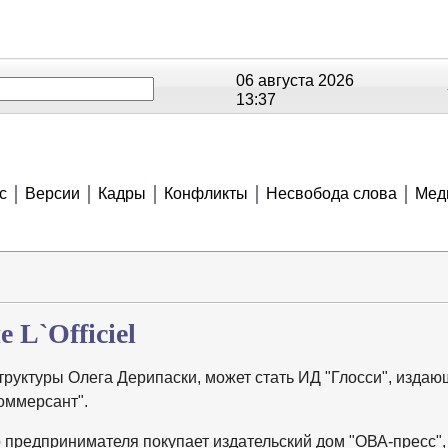
06 августа 2026
13:37
ОЕ
РЕЙТИНГИ
СЮЖЕТЫ
АНОНСЫ
В
с
Версии
Кадры
Конфликты
Несвобода слова
Мед
 L`Officiel
руктуры Олега Дерипаски, может стать ИД "Глосси", издаю
Коммерсант".
ур предпринимателя покупает издательский дом "ОВА-пресс",