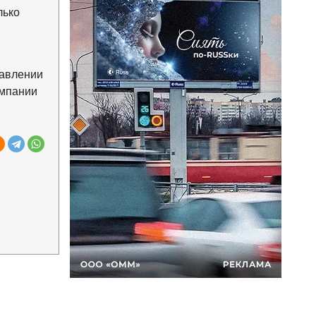
лько
равлении
омпании