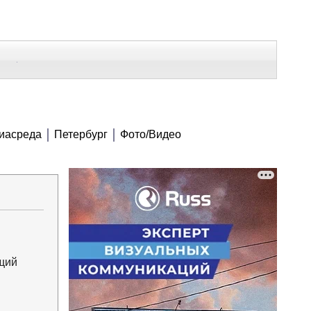
В Контакте
Telegram
СЕ МАТЕРИАЛЫ
иасреда
Петербург
Фото/Видео
Напечатать
Изменить шрифт
В закладки
щий