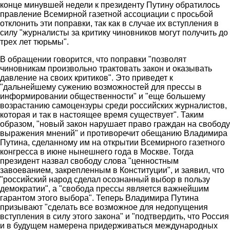
конце минувшей недели к президенту Путину обратилось
правление Всемирной газетной ассоциации с просьбой
отклонить эти поправки, так как в случае их вступления в
силу "журналисты за критику чиновников могут получить до
трех лет тюрьмы".
В обращении говорится, что поправки "позволят
чиновникам произвольно трактовать закон и оказывать
давление на своих критиков". Это приведет к
"дальнейшему сужению возможностей для прессы в
информировании общественности" и "еще большему
возрастанию самоцензуры среди российских журналистов,
которая и так в настоящее время существует". Таким
образом, "новый закон нарушает право граждан на свободу
выражения мнений" и противоречит обещанию Владимира
Путина, сделанному им на открытии Всемирного газетного
конгресса в июне нынешнего года в Москве. Тогда
президент назвал свободу слова "ценностным
завоеванием, закрепленным в Конституции", и заявил, что
"российский народ сделал осознанный выбор в пользу
демократии", а "свобода прессы является важнейшим
гарантом этого выбора". Теперь Владимира Путина
призывают "сделать все возможное для недопущения
вступления в силу этого закона" и "подтвердить, что Россия
и в будущем намерена придерживаться международных