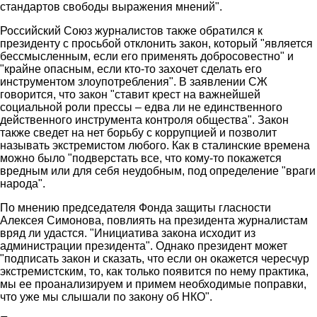
стандартов свободы выражения мнений".
Российский Союз журналистов также обратился к
президенту с просьбой отклонить закон, который "является
бессмысленным, если его применять добросовестно" и
"крайне опасным, если кто-то захочет сделать его
инструментом злоупотребления". В заявлении СЖ
говорится, что закон "ставит крест на важнейшей
социальной роли прессы – едва ли не единственного
действенного инструмента контроля общества". Закон
также сведет на нет борьбу с коррупцией и позволит
называть экстремистом любого. Как в сталинские времена
можно было "подверстать все, что кому-то покажется
вредным или для себя неудобным, под определение "враги
народа".
По мнению председателя Фонда защиты гласности
Алексея Симонова, повлиять на президента журналистам
вряд ли удастся. "Инициатива закона исходит из
администрации президента". Однако президент может
"подписать закон и сказать, что если он окажется чересчур
экстремистским, то, как только появится по нему практика,
мы ее проанализируем и примем необходимые поправки,
что уже мы слышали по закону об НКО".