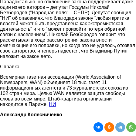
Парадоксально, но отклонение закона поддерживает даже
один из его авторов – депутат Госдумы Николай
Безбородов ("Народная воля" – СЕПР). Депутат сообщил
"НИ" об опасениях, что благодаря закону "любая критика
властей может быть представлена как экстремистская
деятельность" и что "может произойти потеря обратной
связи с населением". Николай Безбородов говорит, что
рассчитывал в ходе рассмотрения закона внести
смягчающие его поправки, но когда это не удалось, отозвал
свое авторство, и теперь надеется, что Владимир Путин
наложит на закон вето.
Справка
Всемирная газетная ассоциация (World Association of
Newspapers, WAN) объединяет 18 тыс. газет, 11
информационных агентств и 73 журналистских союза из
102 стран мира. Целью WAN является защита свободы
слова во всем мире. Штаб-квартира организации
находится в Париже.
НИ
Александр Колесниченко