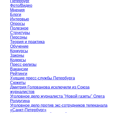
Петербург
Фото/Видео
Мнения
Блоги
Интервью
Опросы
Полезное
Структуры
Персоны
Теория и практика
Обучение
Конкурсы
Законы
Кодексы
Пресс-релизы
Вакансии
Рейтинги
Худшие пресс-службы Петербурга
Сюжеты
Дмитрия Голованова исключили из Союза
журналистов
Уголовное дело журналиста "Новой газеты" Олега
Ролдугина
Уголовное дело против экс-сотрудников телеканала
«Санкт-Петербург»