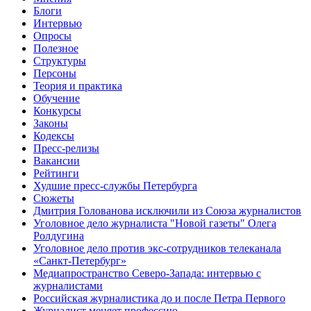
Блоги
Интервью
Опросы
Полезное
Структуры
Персоны
Теория и практика
Обучение
Конкурсы
Законы
Кодексы
Пресс-релизы
Вакансии
Рейтинги
Худшие пресс-службы Петербурга
Сюжеты
Дмитрия Голованова исключили из Союза журналистов
Уголовное дело журналиста "Новой газеты" Олега
Ролдугина
Уголовное дело против экс-сотрудников телеканала
«Санкт-Петербург»
Медиапространство Северо-Запада: интервью с
журналистами
Российская журналистика до и после Петра Первого
Журналист меняет профессию