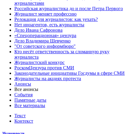
журналистами
Российская журналистика до и после Петра Первого
Журналист меняет профессию
Релокация для журналистов: как уехать?
Нет иноагентов, есть журналисты
Дело Ивана Сафронова
«Спецоперационная» цензура
Дело Владимира Шевченко
"От советского информбюро"
Кто несёт ответственность за сломанную руку
журналиста
Журналистский конкурс
РоскомЦензура против СМИ
Законодательные инициативы Госдумы в сфере СМИ
Журналисты на акциях протеста
Анонсы
Все анонсы
События
Памятные даты
Все материалы
Текст
Контекст
Медиановости