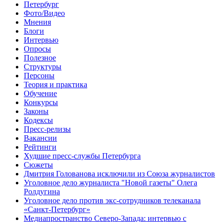
Петербург
Фото/Видео
Мнения
Блоги
Интервью
Опросы
Полезное
Структуры
Персоны
Теория и практика
Обучение
Конкурсы
Законы
Кодексы
Пресс-релизы
Вакансии
Рейтинги
Худшие пресс-службы Петербурга
Сюжеты
Дмитрия Голованова исключили из Союза журналистов
Уголовное дело журналиста "Новой газеты" Олега
Ролдугина
Уголовное дело против экс-сотрудников телеканала
«Санкт-Петербург»
Медиапространство Северо-Запада: интервью с