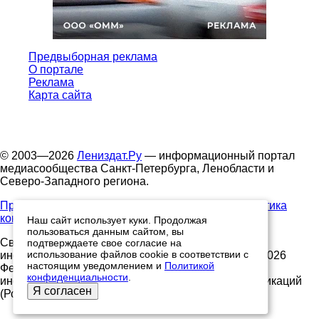
Предвыборная реклама
О портале
Реклама
Карта сайта
© 2003—2026
Лениздат.Ру
— информационный портал
медиасообщества Санкт-Петербурга, Ленобласти и
Северо-Западного региона.
Правила использования содержания сайта.
Политика
конфиденциальности.
Наш сайт использует куки. Продолжая
пользоваться данным сайтом, вы
Свидетельство о регистрации средства массовой
подтверждаете свое согласие на
использование файлов cookie в соответствии с
информации ЭЛ №ФС77-91046, выданное 10.03.2026
настоящим уведомлением и
Политикой
Федеральной службой по надзору в сфере связи,
конфиденциальности
.
информационных технологий и массовых коммуникаций
Я согласен
(Роскомнадзор)