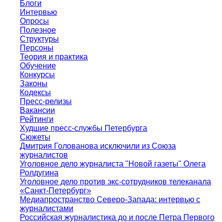
Блоги
Интервью
Опросы
Полезное
Структуры
Персоны
Теория и практика
Обучение
Конкурсы
Законы
Кодексы
Пресс-релизы
Вакансии
Рейтинги
Худшие пресс-службы Петербурга
Сюжеты
Дмитрия Голованова исключили из Союза
журналистов
Уголовное дело журналиста "Новой газеты" Олега
Ролдугина
Уголовное дело против экс-сотрудников телеканала
«Санкт-Петербург»
Медиапространство Северо-Запада: интервью с
журналистами
Российская журналистика до и после Петра Первого